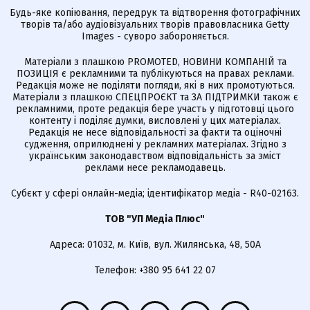
Будь-яке копіювання, передрук та відтворення фотографічних
творів та/або аудіовізуальних творів правовласника Getty
Images - суворо забороняється.
Матеріали з плашкою PROMOTED, НОВИНИ КОМПАНІЙ та
ПОЗИЦІЯ є рекламними та публікуються на правах реклами.
Редакція може не поділяти погляди, які в них промотуються.
Матеріали з плашкою СПЕЦПРОЄКТ та ЗА ПІДТРИМКИ також є
рекламними, проте редакція бере участь у підготовці цього
контенту і поділяє думки, висловлені у цих матеріалах.
Редакція не несе відповідальності за факти та оціночні
судження, оприлюднені у рекламних матеріалах. Згідно з
українським законодавством відповідальність за зміст
реклами несе рекламодавець.
Cубєкт у сфері онлайн-медіа; ідентифікатор медіа - R40-02163.
ТОВ "УП Медіа Плюс"
Адреса: 01032, м. Київ, вул. Жилянська, 48, 50А
Телефон: +380 95 641 22 07