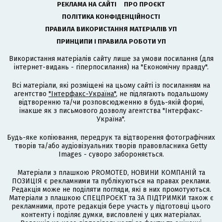
РЕКЛАМА НА САЙТІ
ПРО ПРОЄКТ
ПОЛІТИКА КОНФІДЕНЦІЙНОСТІ
ПРАВИЛА ВИКОРИСТАННЯ МАТЕРІАЛІВ УП
ПРИНЦИПИ І ПРАВИЛА РОБОТИ УП
Використання матеріалів сайту лише за умови посилання (для
інтернет-видань - гіперпосилання) на "Економічну правду".
Всі матеріали, які розміщені на цьому сайті із посиланням на
агентство
"Інтерфакс-Україна"
, не підлягають подальшому
відтворенню та/чи розповсюдженню в будь-якій формі,
інакше як з письмового дозволу агентства "Інтерфакс-
Україна".
Будь-яке копіювання, передрук та відтворення фотографічних
творів та/або аудіовізуальних творів правовласника Getty
Images - суворо забороняється.
Матеріали з плашкою PROMOTED, НОВИНИ КОМПАНІЙ та
ПОЗИЦІЯ є рекламними та публікуються на правах реклами.
Редакція може не поділяти погляди, які в них промотуються.
Матеріали з плашкою СПЕЦПРОЄКТ та ЗА ПІДТРИМКИ також є
рекламними, проте редакція бере участь у підготовці цього
контенту і поділяє думки, висловлені у цих матеріалах.