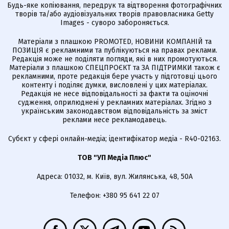
Будь-яке копіювання, передрук та відтворення фотографічних
творів та/або аудіовізуальних творів правовласника Getty
Images - суворо забороняється.
Матеріали з плашкою PROMOTED, НОВИНИ КОМПАНІЙ та
ПОЗИЦІЯ є рекламними та публікуються на правах реклами.
Редакція може не поділяти погляди, які в них промотуються.
Матеріали з плашкою СПЕЦПРОЄКТ та ЗА ПІДТРИМКИ також є
рекламними, проте редакція бере участь у підготовці цього
контенту і поділяє думки, висловлені у цих матеріалах.
Редакція не несе відповідальності за факти та оціночні
судження, оприлюднені у рекламних матеріалах. Згідно з
українським законодавством відповідальність за зміст
реклами несе рекламодавець.
Cубєкт у сфері онлайн-медіа; ідентифікатор медіа - R40-02163.
ТОВ "УП Медіа Плюс"
Адреса: 01032, м. Київ, вул. Жилянська, 48, 50А
Телефон: +380 95 641 22 07