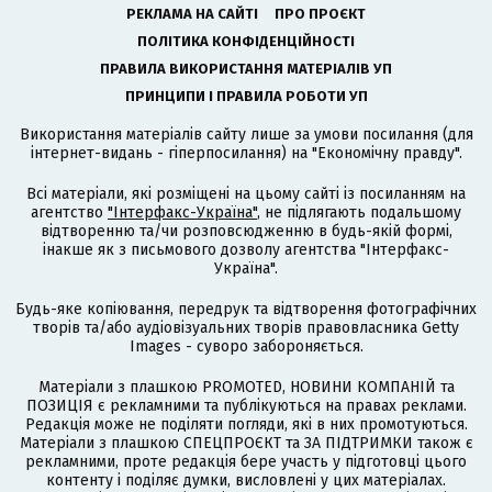
РЕКЛАМА НА САЙТІ
ПРО ПРОЄКТ
ПОЛІТИКА КОНФІДЕНЦІЙНОСТІ
ПРАВИЛА ВИКОРИСТАННЯ МАТЕРІАЛІВ УП
ПРИНЦИПИ І ПРАВИЛА РОБОТИ УП
Використання матеріалів сайту лише за умови посилання (для
інтернет-видань - гіперпосилання) на "Економічну правду".
Всі матеріали, які розміщені на цьому сайті із посиланням на
агентство
"Інтерфакс-Україна"
, не підлягають подальшому
відтворенню та/чи розповсюдженню в будь-якій формі,
інакше як з письмового дозволу агентства "Інтерфакс-
Україна".
Будь-яке копіювання, передрук та відтворення фотографічних
творів та/або аудіовізуальних творів правовласника Getty
Images - суворо забороняється.
Матеріали з плашкою PROMOTED, НОВИНИ КОМПАНІЙ та
ПОЗИЦІЯ є рекламними та публікуються на правах реклами.
Редакція може не поділяти погляди, які в них промотуються.
Матеріали з плашкою СПЕЦПРОЄКТ та ЗА ПІДТРИМКИ також є
рекламними, проте редакція бере участь у підготовці цього
контенту і поділяє думки, висловлені у цих матеріалах.