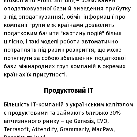
Erosion and Profit Shifting – розмивання
оподатковуваної бази й виведення прибутку
з-під оподаткування), обмін інформації про
компанії групи між країнами дозволить
податковим бачити "картину подій" більш
цілісно, і такі моделі роботи автоматично
потраплять під ризик розкриття, що може
потягнути за собою збільшення податкової
бази міжнародних груп компаній в окремих
країнах їх присутності.
Продуктовий ІТ
Більшість ІТ-компаній з українським капіталом
є продуктовими та займають близько 30%
вітчизняного ринку – це Genesis, EVO,
Terrasoft, Attendify, Grammarly, MacPaw,