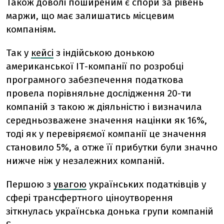
Також доволі поширеним є спори за рівень
маржи, що має залишатись місцевим
компаніям.
Так у
кейсі
з індійською донькою
американської ІТ-компанії по розробці
програмного забезпечення податкова
провела порівняльне дослідження 20-ти
компаній з такою ж діяльністю і визначила
середньозважене значення націнки як 16%,
тоді як у перевіряємої компанії це значення
становило 5%, а отже її прибутки були значно
нижче ніж у незалежних компаній.
Першою з
увагою
українських податківців у
сфері трансфертного ціноутворення
зіткнулась українська донька групи компаній