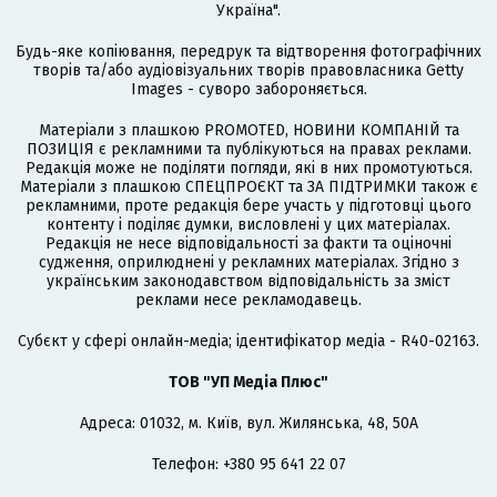
Україна".
Будь-яке копіювання, передрук та відтворення фотографічних
творів та/або аудіовізуальних творів правовласника Getty
Images - суворо забороняється.
Матеріали з плашкою PROMOTED, НОВИНИ КОМПАНІЙ та
ПОЗИЦІЯ є рекламними та публікуються на правах реклами.
Редакція може не поділяти погляди, які в них промотуються.
Матеріали з плашкою СПЕЦПРОЄКТ та ЗА ПІДТРИМКИ також є
рекламними, проте редакція бере участь у підготовці цього
контенту і поділяє думки, висловлені у цих матеріалах.
Редакція не несе відповідальності за факти та оціночні
судження, оприлюднені у рекламних матеріалах. Згідно з
українським законодавством відповідальність за зміст
реклами несе рекламодавець.
Cубєкт у сфері онлайн-медіа; ідентифікатор медіа - R40-02163.
ТОВ "УП Медіа Плюс"
Адреса: 01032, м. Київ, вул. Жилянська, 48, 50А
Телефон: +380 95 641 22 07