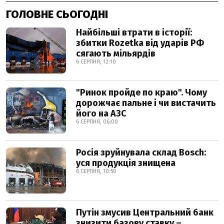
ГОЛОВНЕ СЬОГОДНІ
Найбільші втрати в історії:
збитки Rozetka від ударів РФ
сягають мільярдів
6 СЕРПНЯ, 12:10
"Ринок пройде по краю". Чому
дорожчає пальне і чи вистачить
його на АЗС
6 СЕРПНЯ, 06:00
Росія зруйнувала склад Bosch:
уся продукція знищена
6 СЕРПНЯ, 10:50
Путін змусив Центральний банк
знизити базову ставку –