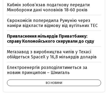
Кабмін зобовʼязав податкову передати
Міноборони дані чоловіків 18-60 років
Єврокомісія попередила Румунію через
наміри відкласти відмову від вугільних ТЕС
Привласнення мільярдів Приватбанку:
справу Коломойського скерували до суду
Мегазавод з виробництва чипів у Техасі
обійдеться SpaceX у 16,8 мільярдів доларів
Електроенергія розподілятиметься за
новим принципом – Шмигаль
ВСІ НОВИНИ