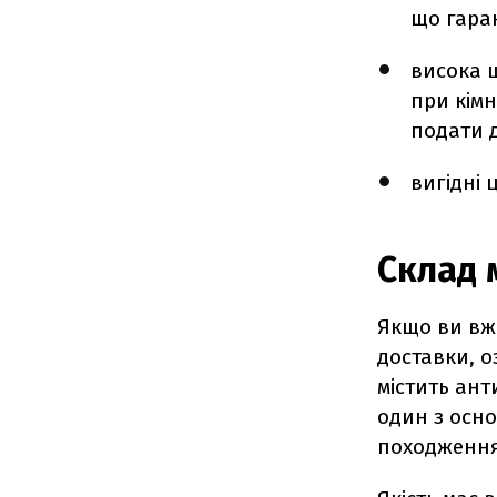
що гаран
висока 
при кімн
подати д
вигідні 
Склад 
Якщо ви вж
доставки, о
містить ант
один з осно
походження