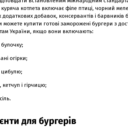
відповідати встановленим міжнародним стандарт
 куряча котлета включає філе птиці, чорний мел
ких додаткових добавок, консервантів і барвників 
 можете купити готові заморожені бургери з до
стам України, якщо вони включають:
і булочку;
ні огірки;
 цибулю;
 кетчуп і гірчицю;
сіль.
ієнти для бургерів