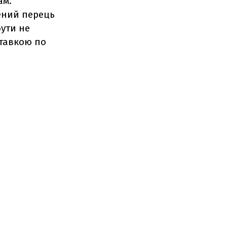
ам.
ений перець
бути не
ставкою по