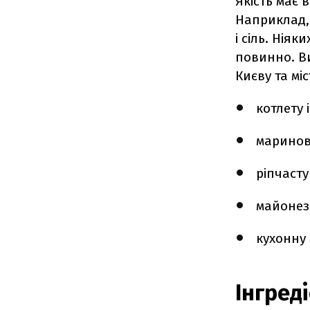
Якість має 
Наприклад,
і сіль. Нія
повинно. Ви
Києву та мі
котлету 
маринова
ріпчасту
майонез,
кухонну 
Інгред