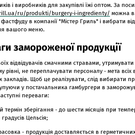
ків і виробників для закупівлі їжі оптом. За по
ill.ua/ru/produkti/burgery-i-ingredienty/
можна в
фастфуду в компанії "Містер Гриль" і вибрати від
ля вашого меню.
ги замороженої продукції
оїх відвідувачів смачними стравами, утримувати
 рівні, не переплачувати персоналу - мета всіх 
 закладів. Щоб це реалізувати, слід вибирати п
Купуючи у постачальника гамбургери в заморожув
аступні переваги:
 термін зберігання - до шести місяців при темпе
 градусів Цельсія;
фасовка - продукція доставляється в герметични