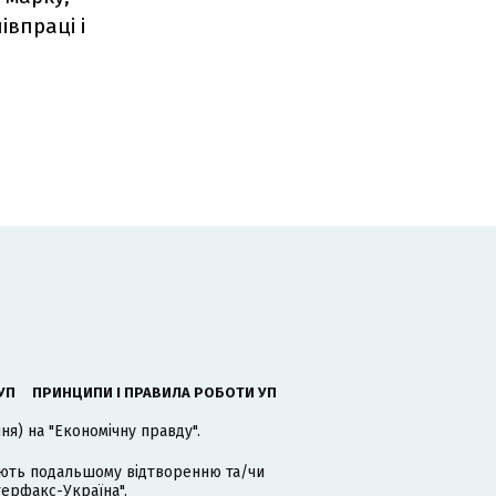
івпраці і
УП
ПРИНЦИПИ І ПРАВИЛА РОБОТИ УП
я) на "Економічну правду".
гають подальшому відтворенню та/чи
терфакс-Україна".