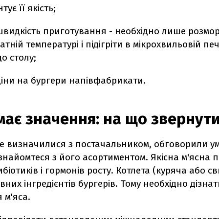
тує її якість;
швидкість приготування - необхідно лише розмор
атній температурі і підігріти в мікрохвильовій печ
о столу;
ціни на бургери напівфабрикати.
має значення: на що звернути
е визначилися з постачальником, обговорили у
знайомтеся з його асортиментом. Якісна м'ясна п
ибіотиків і гормонів росту. Котлета (куряча або с
вних інгредієнтів бургерів. Тому необхідно дізна
 м'яса.