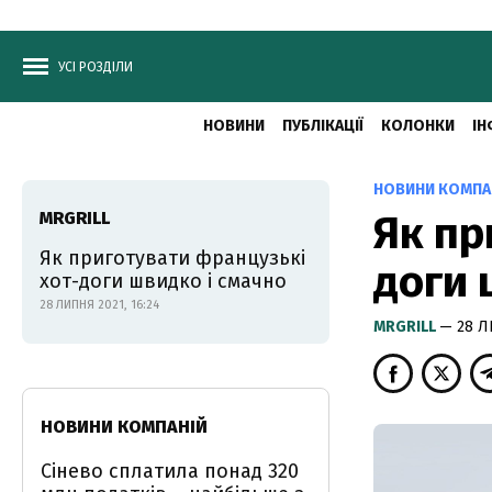
УСІ РОЗДІЛИ
НОВИНИ
ПУБЛІКАЦІЇ
КОЛОНКИ
ІН
НОВИНИ КОМПА
MRGRILL
Як пр
Як приготувати французькі
доги 
хот-доги швидко і смачно
28 ЛИПНЯ 2021, 16:24
MRGRILL
— 28 Л
НОВИНИ КОМПАНІЙ
Сінево сплатила понад 320