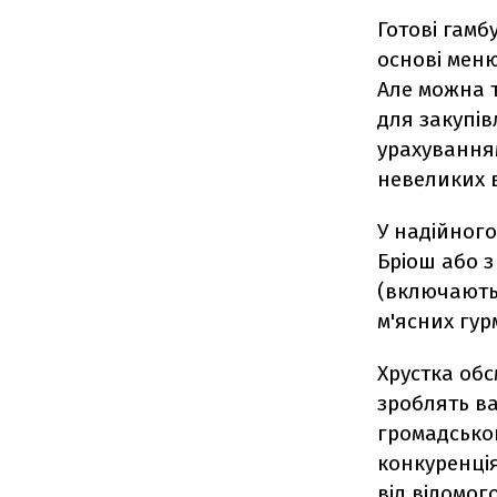
Готові гамб
основі меню
Але можна т
для закупів
урахування
невеликих 
У надійного
Бріош або з
(включають
м'ясних гур
Хрустка обс
зроблять в
громадсько
конкуренція
від відомог