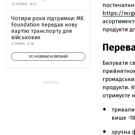
постачальни
12 ЧЕРВНЯ, 18:32
https://mrgr
Чотири роки підтримки: MK
асортимент 
Foundation передав нову
продукти д
партію транспорту для
військових
Перева
6 ТРАВНЯ, 15:18
УСІ НОВИНИ КОМПАНІЙ
Балувати св
прийнятному
громадських
РЕКЛАМА:
продукти. 
отримуєте н
тривалий
вище -18
зручна 