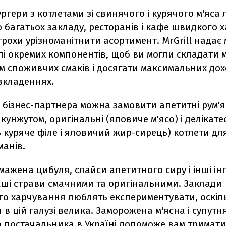
ургери з котлетами зі свинячого і курячого м'яса 
 багатьох закладу, ресторанів і кафе швидкого 
рохи урізноманітнити асортимент. MrGrill надає
лі окремих компонентів, щоб ви могли складати 
м споживчих смаків і досягати максимальних дох
вкладеннях.
 бізнес-партнера можна замовити апетитні рум'я
 кунжутом, оригінальні (яловиче м'ясо) і делікате
 куряче філе і яловичий жир-сирець) котлети дл
манів.
мажена цибуля, слайси апетитного сиру і інші ін
аші страви смачними та оригінальними. Заклади
го харчування люблять експериментувати, оскіл
 в цій галузі велика. Заморожена м'ясна і супутн
о постачальника в Україні допоможе вам тримати