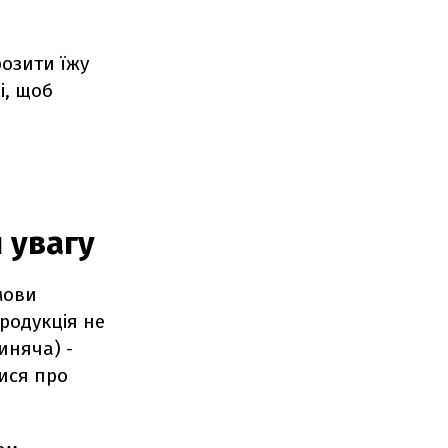
озити їжу
і, щоб
 увагу
мови
родукція не
виняча) -
тися про