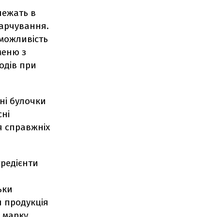
лежать в
харчування.
 можливість
меню з
одів при
ні булочки
сні
я справжніх
гредієнти
ьки
я продукція
 марку,