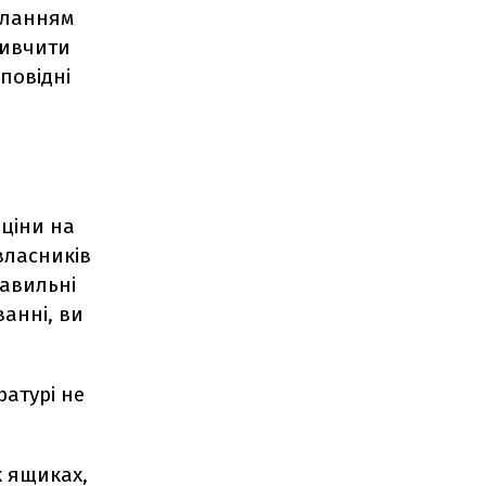
силанням
ивчити
повідні
 ціни на
власників
равильні
анні, ви
ратурі не
х ящиках,