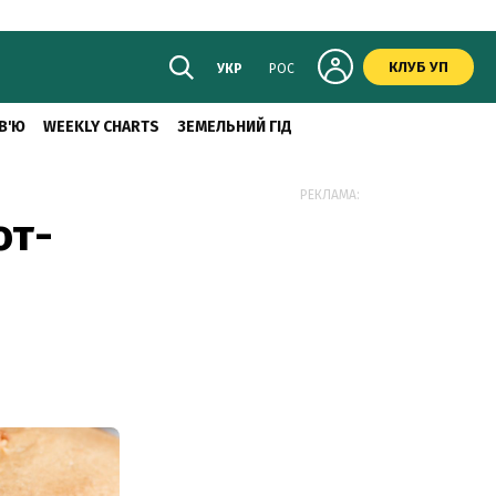
КЛУБ УП
УКР
РОС
В'Ю
WEEKLY CHARTS
ЗЕМЕЛЬНИЙ ГІД
РЕКЛАМА:
от-