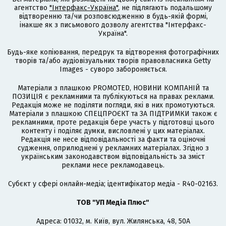
агентство
"Інтерфакс-Україна"
, не підлягають подальшому
відтворенню та/чи розповсюдженню в будь-якій формі,
інакше як з письмового дозволу агентства "Інтерфакс-
Україна".
Будь-яке копіювання, передрук та відтворення фотографічних
творів та/або аудіовізуальних творів правовласника Getty
Images - суворо забороняється.
Матеріали з плашкою PROMOTED, НОВИНИ КОМПАНІЙ та
ПОЗИЦІЯ є рекламними та публікуються на правах реклами.
Редакція може не поділяти погляди, які в них промотуються.
Матеріали з плашкою СПЕЦПРОЄКТ та ЗА ПІДТРИМКИ також є
рекламними, проте редакція бере участь у підготовці цього
контенту і поділяє думки, висловлені у цих матеріалах.
Редакція не несе відповідальності за факти та оціночні
судження, оприлюднені у рекламних матеріалах. Згідно з
українським законодавством відповідальність за зміст
реклами несе рекламодавець.
Cубєкт у сфері онлайн-медіа; ідентифікатор медіа - R40-02163.
ТОВ "УП Медіа Плюс"
Адреса: 01032, м. Київ, вул. Жилянська, 48, 50А