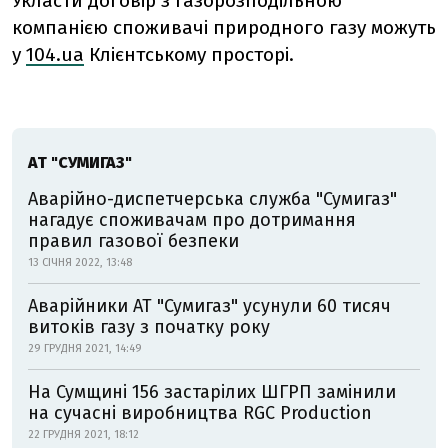
Укласти договір з газорозподільною
компанією споживачі природного газу можуть
у
104.ua
Клієнтському просторі.
АТ "СУМИГАЗ"
Аварійно-диспетчерська служба "Сумигаз"
нагадує споживачам про дотримання
правил газової безпеки
13 СІЧНЯ 2022, 13:48
Аварійники АТ "Сумигаз" усунули 60 тисяч
витоків газу з початку року
29 ГРУДНЯ 2021, 14:49
На Сумщині 156 застарілих ШГРП замінили
на сучасні виробництва RGC Production
22 ГРУДНЯ 2021, 18:12