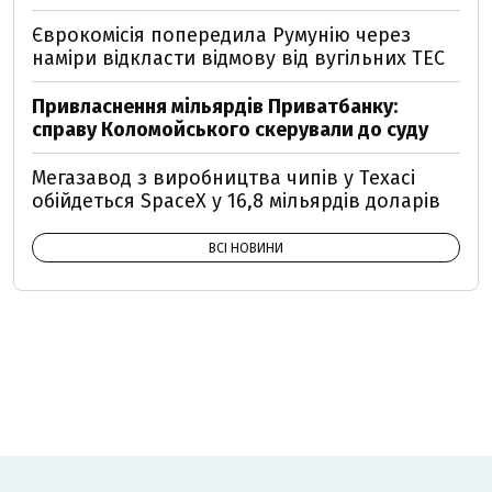
Єврокомісія попередила Румунію через
наміри відкласти відмову від вугільних ТЕС
Привласнення мільярдів Приватбанку:
справу Коломойського скерували до суду
Мегазавод з виробництва чипів у Техасі
обійдеться SpaceX у 16,8 мільярдів доларів
ВСІ НОВИНИ