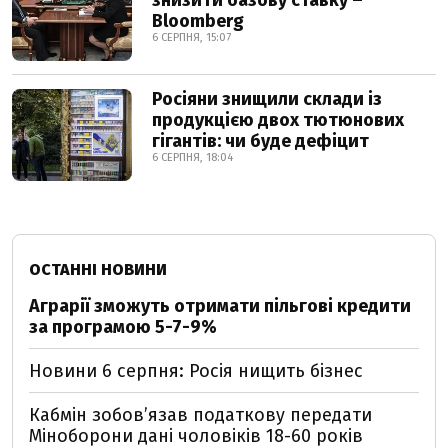
знизити базову ставку –
Bloomberg
6 СЕРПНЯ, 15:07
Росіяни знищили склади із
продукцією двох тютюнових
гігантів: чи буде дефіцит
6 СЕРПНЯ, 18:04
ОСТАННІ НОВИНИ
Аграрії зможуть отримати пільгові кредити
за програмою 5-7-9%
Новини 6 серпня: Росія нищить бізнес
Кабмін зобовʼязав податкову передати
Міноборони дані чоловіків 18-60 років