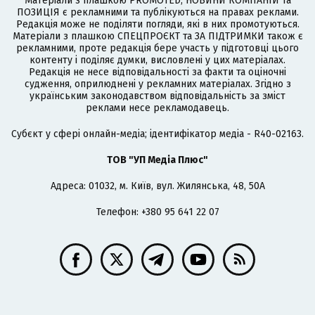
Матеріали з плашкою PROMOTED, НОВИНИ КОМПАНІЙ та
ПОЗИЦІЯ є рекламними та публікуються на правах реклами.
Редакція може не поділяти погляди, які в них промотуються.
Матеріали з плашкою СПЕЦПРОЄКТ та ЗА ПІДТРИМКИ також є
рекламними, проте редакція бере участь у підготовці цього
контенту і поділяє думки, висловлені у цих матеріалах.
Редакція не несе відповідальності за факти та оціночні
судження, оприлюднені у рекламних матеріалах. Згідно з
українським законодавством відповідальність за зміст
реклами несе рекламодавець.
Cубєкт у сфері онлайн-медіа; ідентифікатор медіа - R40-02163.
ТОВ "УП Медіа Плюс"
Адреса: 01032, м. Київ, вул. Жилянська, 48, 50А
Телефон: +380 95 641 22 07