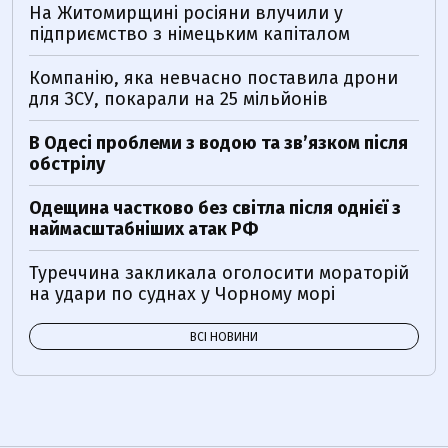
На Житомирщині росіяни влучили у
підприємство з німецьким капіталом
Компанію, яка невчасно поставила дрони
для ЗСУ, покарали на 25 мільйонів
В Одесі проблеми з водою та звʼязком після
обстрілу
Одещина частково без світла після однієї з
наймасштабніших атак РФ
Туреччина закликала оголосити мораторій
на удари по суднах у Чорному морі
ВСІ НОВИНИ