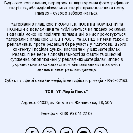
Будь-яке копіювання, передрук та відтворення фотографічних
творів та/або аудіовізуальних творів правовласника Getty
Images - суворо забороняється.
Матеріали з плашкою PROMOTED, НОВИНИ КОМПАНІЙ та
ПОЗИЦІЯ є рекламними та публікуються на правах реклами.
Редакція може не поділяти погляди, які в них промотуються.
Матеріали з плашкою СПЕЦПРОЄКТ та ЗА ПІДТРИМКИ також є
рекламними, проте редакція бере участь у підготовці цього
контенту і поділяє думки, висловлені у цих матеріалах.
Редакція не несе відповідальності за факти та оціночні
судження, оприлюднені у рекламних матеріалах. Згідно з
українським законодавством відповідальність за зміст
реклами несе рекламодавець.
Cубєкт у сфері онлайн-медіа; ідентифікатор медіа - R40-02163.
ТОВ "УП Медіа Плюс"
Адреса: 01032, м. Київ, вул. Жилянська, 48, 50А
Телефон: +380 95 641 22 07