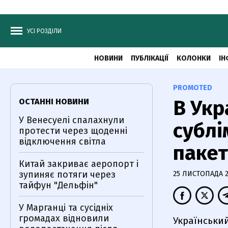
УСІ РОЗДІЛИ
НОВИНИ
ПУБЛІКАЦІЇ
КОЛОНКИ
ІН
PROMOTED
В Укр
ОСТАННІ НОВИНИ
У Венесуелі спалахнули
сублі
протести через щоденні
відключення світла
паке
Китай закриває аеропорт і
зупиняє потяги через
25 ЛИСТОПАДА 20
тайфун "Дельфін"
У Марганці та сусідніх
громадах відновили
Український