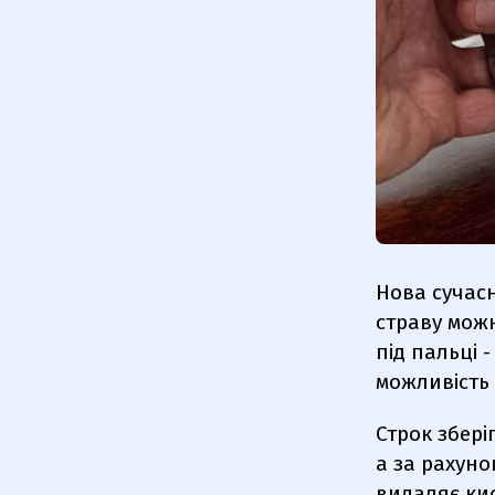
Нова сучасн
страву можн
під пальці 
можливість 
Строк збері
а за рахун
видаляє кис