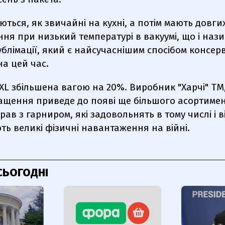
ються, як звичайні на кухні, а потім мають довги
ня при низький температурі в вакуумі, що і наз
блімації, який є найсучаснішим спосібом консе
на цей час.
 XL збільшена вагою на 20%. Виробник "Харчі" ТМ
ащення приведе до появі ще більшого асортиме
трав з гарниром, які задовольнять в тому числі і 
ють великі фізичні навантаження на війні.
СЬОГОДНІ