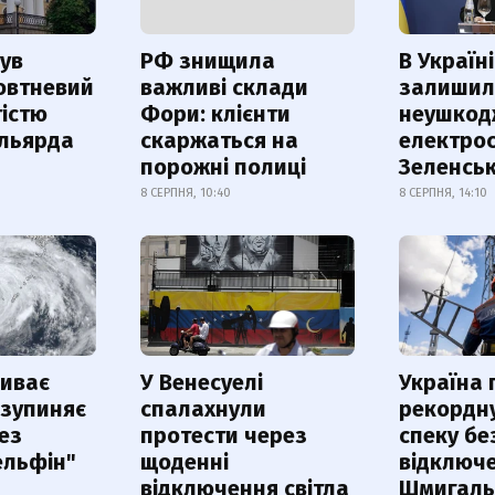
ув
РФ знищила
В Україні
овтневий
важливі склади
залишил
істю
Фори: клієнти
неушкод
ільярда
скаржаться на
електрос
порожні полиці
Зеленсь
8 СЕРПНЯ, 10:40
8 СЕРПНЯ, 14:10
риває
У Венесуелі
Україна
 зупиняє
спалахнули
рекордн
ез
протести через
спеку бе
ельфін"
щоденні
відключе
відключення світла
Шмигал