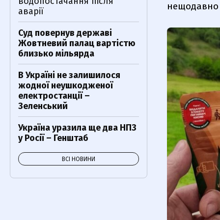
водопостачання після
нещодавно в
аварії
Суд повернув державі
Жовтневий палац вартістю
близько мільярда
В Україні не залишилося
жодної неушкодженої
електростанції –
Зеленський
Україна уразила ще два НПЗ
у Росії – Генштаб
ВСІ НОВИНИ