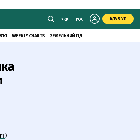
КЛУБ УП
УКР
РОС
В'Ю
WEEKLY CHARTS
ЗЕМЕЛЬНИЙ ГІД
йка
и
om
)