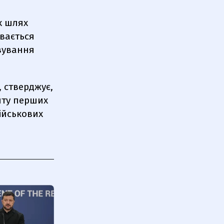
х шлях
ивається
рвування
, стверджує,
нту перших
військових