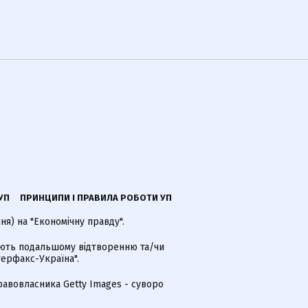
УП
ПРИНЦИПИ І ПРАВИЛА РОБОТИ УП
я) на "Економічну правду".
гають подальшому відтворенню та/чи
терфакс-Україна".
равовласника Getty Images - суворо