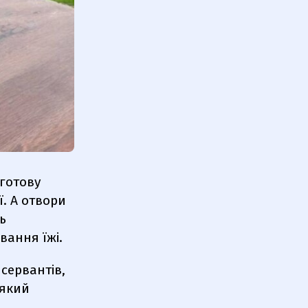
 готову
ї. А отвори
ь
вання їжі.
нсервантів,
 який