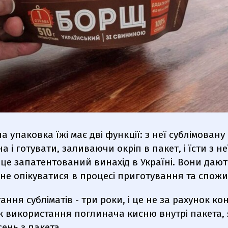
а упаковка їжі має дві функції: з неї сублімовану
а і готувати, заливаючи окріп в пакет, і їсти з не
- це запатентований винахід в Україні. Вони дают
не опікуватися в процесі приготування та спожи
гання субліматів - три роки, і це не за рахунок ко
ок використання поглинача кисню внутрі пакета,
ень з пакета.