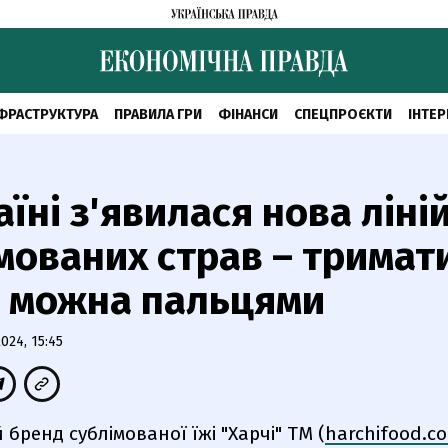
ФРАСТРУКТУРА
ПРАВИЛА ГРИ
ФІНАНСИ
СПЕЦПРОЄКТИ
ІНТЕР
аїні з'явилася нова ліні
мованих страв – тримат
т можна пальцями
24, 15:45
 бренд сублімованої їжі "Харчі" ТМ (
harchifood.c