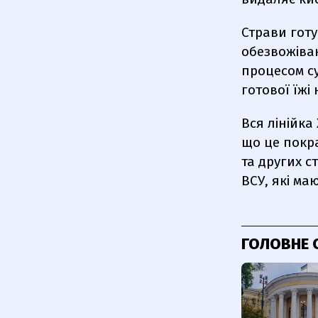
Страви готу
обезвожіван
процесом су
готової їжі 
Вся лінійка
що це покр
та других с
ВСУ, які ма
ГОЛОВНЕ 