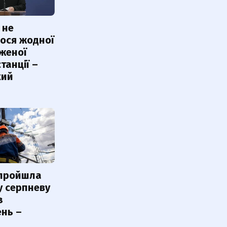
 не
ося жодної
женої
танції –
кий
 пройшла
у серпневу
з
нь –
ь