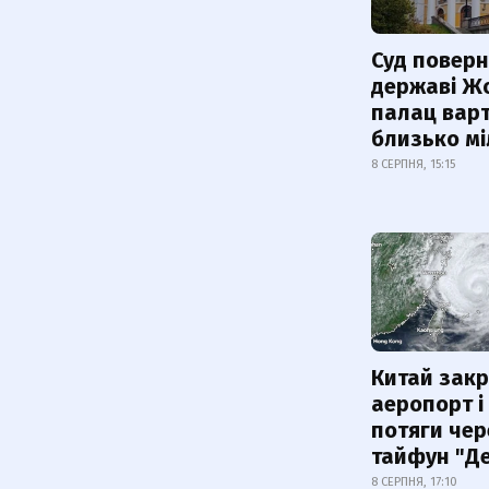
Суд поверн
державі Ж
палац варт
близько м
8 СЕРПНЯ, 15:15
Китай зак
аеропорт і
потяги чер
тайфун "Д
8 СЕРПНЯ, 17:10