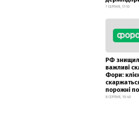
7 СЕРПНЯ, 17:10
РФ знищи
важливі с
Фори: кліє
скаржатьс
порожні по
8 СЕРПНЯ, 10:40