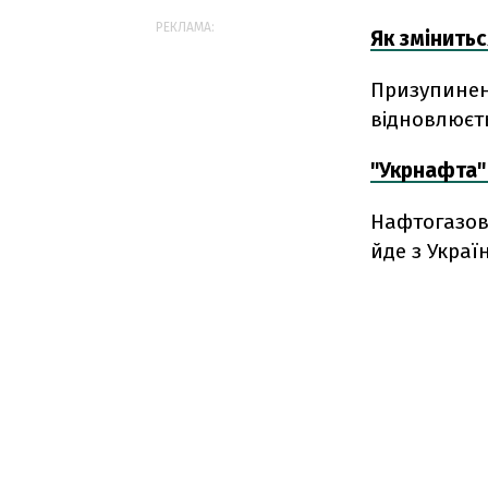
РЕКЛАМА:
Як змінить
Призупинен
відновлюєт
"Укрнафта" 
Нафтогазови
йде з Украї