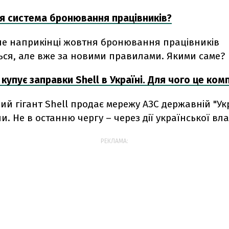
ся система бронювання працівників?
е наприкінці жовтня бронювання працівників
ься, але вже за новими правилами. Якими саме?
купує заправки Shell в Україні. Для чого це комп
й гігант Shell продає мережу АЗС державній "Укр
ни. Не в останню чергу – через дії української вл
РЕКЛАМА: