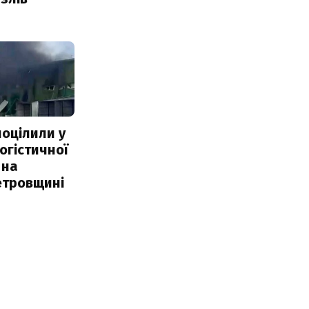
поцілили у
огістичної
 на
етровщині