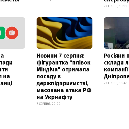
7 СЕРПНЯ, 18:10
ла
Новини 7 серпня:
Росіяни 
клади
фігурантка "плівок
склади л
нти
Міндіча" отримала
компанії
я на
посаду в
Дніпроп
лиці
держпідприємстві,
7 СЕРПНЯ, 16:32
масована атака РФ
на Укрнафту
7 СЕРПНЯ, 20:00