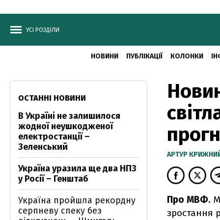
УСІ РОЗДІЛИ
НОВИНИ
ПУБЛІКАЦІЇ
КОЛОНКИ
ІН
Новин
ОСТАННІ НОВИНИ
світл
В Україні не залишилося
жодної неушкодженої
прогн
електростанції –
Зеленський
АРТУР КРИЖНИ
Україна уразила ще два НПЗ
у Росії – Генштаб
Про МВФ.
М
Україна пройшла рекордну
серпневу спеку без
зростання р