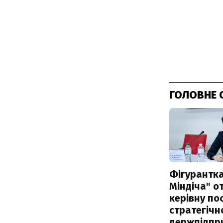
ГОЛОВНЕ 
Фігурантка
Міндіча" 
керівну по
стратегічн
держпідпр