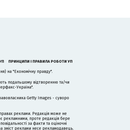
УП
ПРИНЦИПИ І ПРАВИЛА РОБОТИ УП
я) на "Економічну правду".
гають подальшому відтворенню та/чи
терфакс-Україна".
равовласника Getty Images - суворо
равах реклами. Редакція може не
 є рекламними, проте редакція бере
дповідальності за факти та оціночні
за зміст реклами несе рекламодавець.