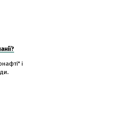
анії?
нафті" і
ади.