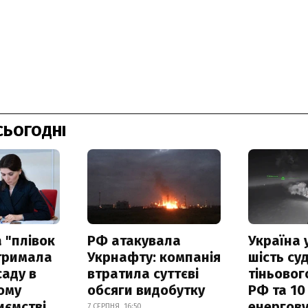
СЬОГОДНІ
 "плівок
РФ атакувала
Україна 
отримала
Укрнафту: компанія
шість су
саду в
втратила суттєві
тіньовог
ому
обсяги видобутку
РФ та 10
иємстві
енергову
7 СЕРПНЯ, 16:50