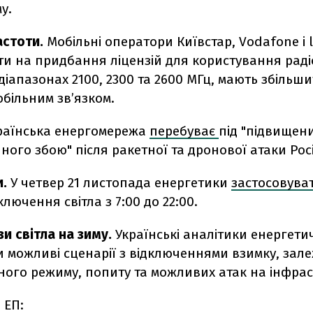
у.
астоти.
Мобільні оператори Київстар, Vodafone і lif
ти на придбання ліцензій для користування рад
діапазонах 2100, 2300 та 2600 МГц, мають збільш
обільним зв’язком.
раїнська енергомережа
перебуває
під "підвищен
ного збою" після ракетної та дронової атаки Росі
и.
У четвер 21 листопада енергетики
застосовува
ключення світла з 7:00 до 22:00.
и світла на зиму.
Українські аналітики енергетич
и можливі сценарії з відключеннями взимку, зале
ого режиму, попиту та можливих атак на інфрас
 ЕП: