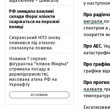
відключень – Шмигаль
у наступном
РФ знищила важливі
Про радіоч
склади Фори: клієнти
виграли
ло
скаржаться на порожні
полиці
спектром в 
покриття м
Сизранський НПЗ знову
опинився під атакою:
Про АЕС.
Ук
спалахнула пожежа
катастрофіч
Новини 7 серпня:
фігурантка "плівок Міндіча"
Про графік
отримала посаду в
графіки від
держпідприємстві,
масована атака РФ на
Про прогноз
Укрнафту
назвали
тр
температурн
ВСІ НОВИНИ
Ексклюзиви