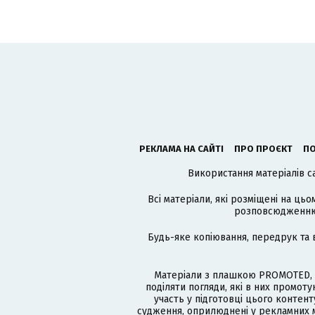
РЕКЛАМА НА САЙТІ
ПРО ПРОЄКТ
ПО
Використання матеріалів с
Всі матеріали, які розміщені на цьо
розповсюдженню в
Будь-яке копіювання, передрук та 
Матеріали з плашкою PROMOTED, 
поділяти погляди, які в них промо
участь у підготовці цього контенту
судження, оприлюднені у рекламних м