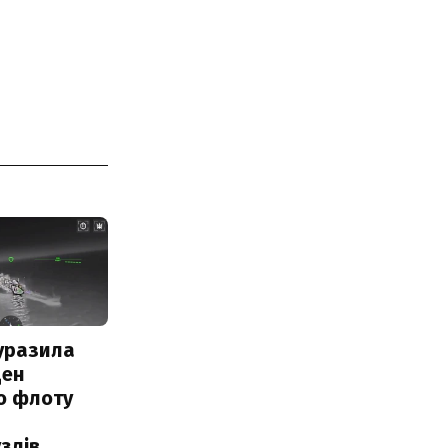
уразила
ден
о флоту
злів