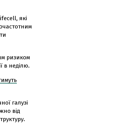
ecell, які
іочастотним
ити
им ризиком
ї в неділю.
тимуть
ної галузі
жно від
труктуру.