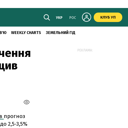
КЛУБ УП
УКР
РОС
В'Ю
WEEKLY CHARTS
ЗЕМЕЛЬНИЙ ГІД
ючення
РЕКЛАМА:
ащив
ив
прогноз
до 2,5-3,5%