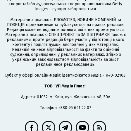
творів та/або аудіовізуальних творів правовласника Getty
Images - суворо забороняється.
Матеріали з плашкою PROMOTED, НОВИНИ КОМПАНІЙ та
ПОЗИЦІЯ є рекламними та публікуються на правах реклами.
Редакція може не поділяти погляди, які в них промотуються.
Матеріали з плашкою СПЕЦПРОЄКТ та ЗА ПІДТРИМКИ також є
рекламними, проте редакція бере участь у підготовці цього
контенту і поділяє думки, висловлені у цих матеріалах.
Редакція не несе відповідальності за факти та оціночні
судження, оприлюднені у рекламних матеріалах. Згідно з
українським законодавством відповідальність за зміст
реклами несе рекламодавець.
Cубєкт у сфері онлайн-медіа; ідентифікатор медіа - R40-02163.
ТОВ "УП Медіа Плюс"
Адреса: 01032, м. Київ, вул. Жилянська, 48, 50А
Телефон: +380 95 641 22 07