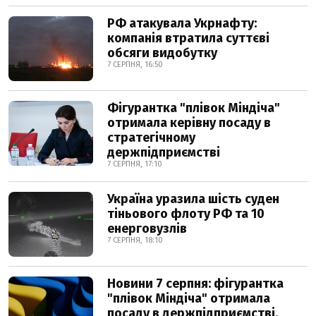
РФ атакувала Укрнафту:
компанія втратила суттєві
обсяги видобутку
7 СЕРПНЯ, 16:50
Фігурантка "плівок Міндіча"
отримала керівну посаду в
стратегічному
держпідприємстві
7 СЕРПНЯ, 17:10
Україна уразила шість суден
тіньового флоту РФ та 10
енерговузлів
7 СЕРПНЯ, 18:10
Новини 7 серпня: фігурантка
"плівок Міндіча" отримала
посаду в держпідприємстві,