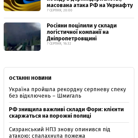
масована атака РФ на Укрнафту
7 СЕРПНЯ, 20:00
Росіяни поцілили у склади
логістичної компанії на
Дніпропетровщині
7 СЕРПНЯ, 16:32
ОСТАННІ НОВИНИ
Україна пройшла рекордну серпневу спеку
без відключень – Шмигаль
РФ знищила важливі склади Фори: клієнти
скаржаться на порожні полиці
Сизранський НПЗ знову опинився під
атакою: спалахнула пожежа