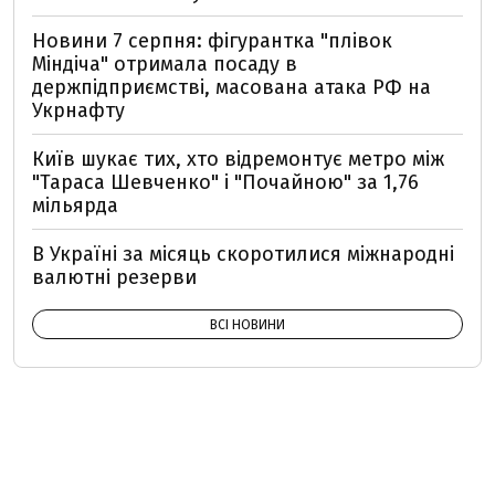
Новини 7 серпня: фігурантка "плівок
Міндіча" отримала посаду в
держпідприємстві, масована атака РФ на
Укрнафту
Київ шукає тих, хто відремонтує метро між
"Тараса Шевченко" і "Почайною" за 1,76
мільярда
В Україні за місяць скоротилися міжнародні
валютні резерви
ВСІ НОВИНИ