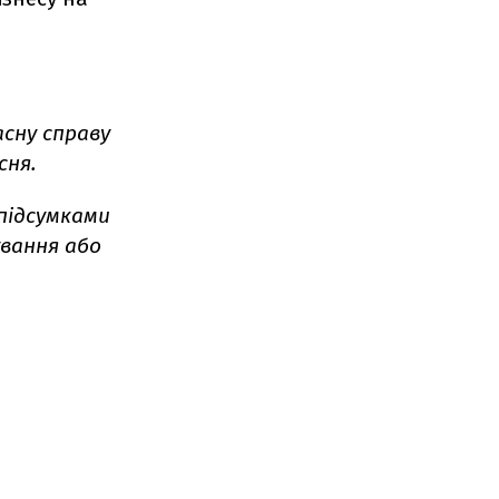
сну справу
сня.
 підсумками
вання або