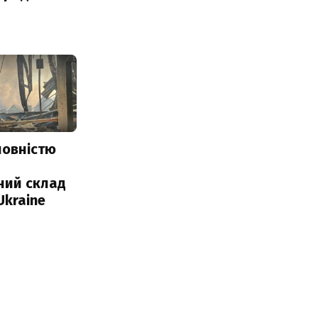
повністю
и
ний склад
Ukraine