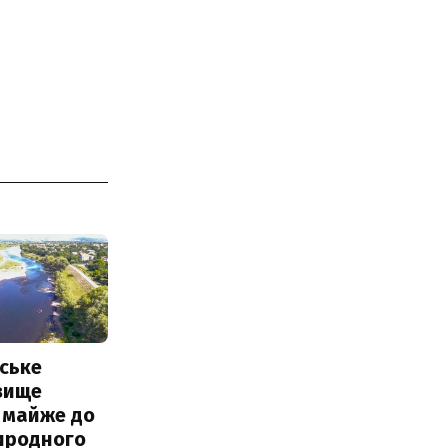
ське
вище
 майже до
иродного