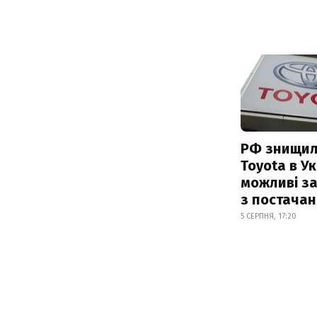
РФ знищил
Toyota в Ук
можливі з
з постача
5 СЕРПНЯ, 17:20