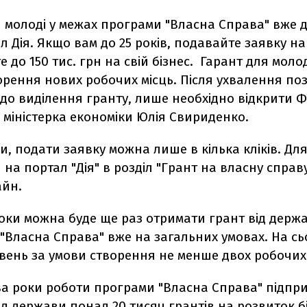
 молоді у межах програми "Власна Справа" вже д
л Дія. Якщо вам до 25 років, подавайте заявку н
е до 150 тис. грн на свій бізнес. Гарант для моло
орення нових робочих місць. Після ухвалення по
о виділення гранту, лише необхідно відкрити ФО
міністерка економіки Юлія Свириденко.
ми, подати заявку можна лише в кілька кліків. Дл
 на портал "Дія" в розділ "Грант на власну справу
айн.
оки можна буде ще раз отримати грант від держ
"Власна Справа" вже на загальних умовах. На сь
ивень за умови створення не менше двох робочих 
ва роки роботи програми "Власна Справа" підпри
д держави понад 20 тисяч грантів на розвиток б