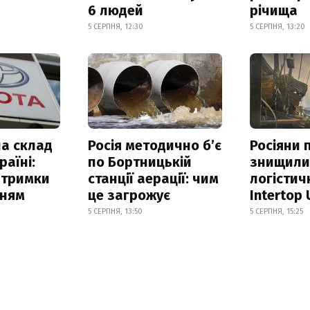
6 людей
річища
5 СЕРПНЯ, 12:30
5 СЕРПНЯ, 13:20
а склад
Росія методично б’є
Росіяни 
раїні:
по Бортницькій
знищил
атримки
станції аерації: чим
логістич
нням
це загрожує
Intertop 
5 СЕРПНЯ, 13:50
5 СЕРПНЯ, 15:25