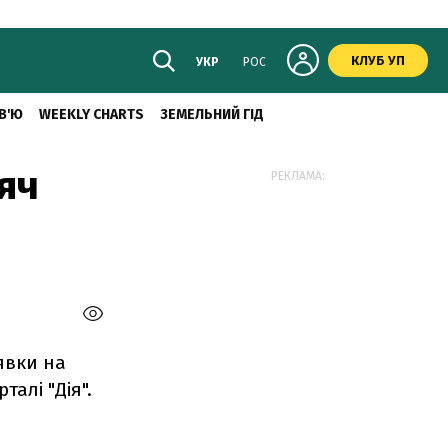
КЛУБ УП
УКР
РОС
В'Ю
WEEKLY CHARTS
ЗЕМЕЛЬНИЙ ГІД
яч
РЕКЛАМА:
явки на
талі "Дія".