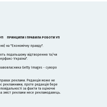
УП
ПРИНЦИПИ І ПРАВИЛА РОБОТИ УП
я) на "Економічну правду".
гають подальшому відтворенню та/чи
терфакс-Україна".
равовласника Getty Images - суворо
равах реклами. Редакція може не
 є рекламними, проте редакція бере
дповідальності за факти та оціночні
за зміст реклами несе рекламодавець.