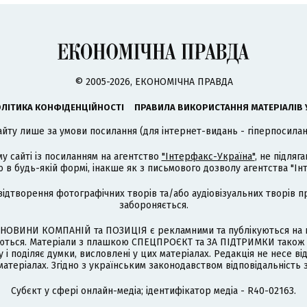
© 2005-2026, ЕКОНОМІЧНА ПРАВДА
ЛІТИКА КОНФІДЕНЦІЙНОСТІ
ПРАВИЛА ВИКОРИСТАННЯ МАТЕРІАЛІВ 
айту лише за умови посилання (для інтернет-видань - гіперпосиланн
му сайті із посиланням на агентство
"Інтерфакс-Україна"
, не підля
 будь-якій формі, інакше як з письмового дозволу агентства "Ін
відтворення фотографічних творів та/або аудіовізуальних творів п
забороняється.
НОВИНИ КОМПАНІЙ та ПОЗИЦІЯ є рекламними та публікуються на п
туються. Матеріали з плашкою СПЕЦПРОЄКТ та ЗА ПІДТРИМКИ також
 і поділяє думки, висловлені у цих матеріалах. Редакція не несе ві
атеріалах. Згідно з українським законодавством відповідальність 
Cубєкт у сфері онлайн-медіа; ідентифікатор медіа - R40-02163.