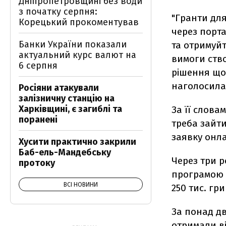
Дніпропетровщині без води
з початку серпня:
"Гранти для
Корецький прокоментував
через порта
Банки України показали
та отримуйт
актуальний курс валют на
вимоги ств
6 серпня
рішення щод
наголосила 
Росіяни атакували
залізничну станцію на
Харківщині, є загиблі та
За її слова
поранені
треба зайти
заявку онл
Хусити практично закрили
Баб-ель-Мандебську
Через три р
протоку
програмою 
ВСІ НОВИНИ
250 тис. гр
За понад д
отримали ві