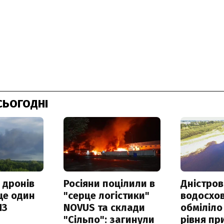
СЬОГОДНІ
 дронів
Росіяни поцілили в
Дністров
ще один
"серце логістики"
водосхо
ПЗ
NOVUS та склади
обміліло
"Сільпо": загинули
рівня пр