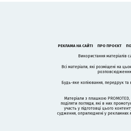
РЕКЛАМА НА САЙТІ
ПРО ПРОЄКТ
ПО
Використання матеріалів с
Всі матеріали, які розміщені на цьо
розповсюдженню в
Будь-яке копіювання, передрук та 
Матеріали з плашкою PROMOTED, 
поділяти погляди, які в них промо
участь у підготовці цього контенту
судження, оприлюднені у рекламних м