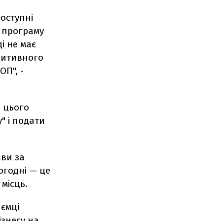
оступні
а програму
ді не має
зитивного
П", -
я цього
" і подати
ави за
огодні — це
місць.
ємці
ізнесу на