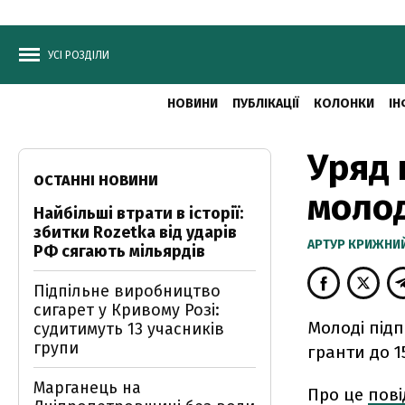
УСІ РОЗДІЛИ
НОВИНИ
ПУБЛІКАЦІЇ
КОЛОНКИ
ІН
Уряд 
ОСТАННІ НОВИНИ
молод
Найбільші втрати в історії:
збитки Rozetka від ударів
АРТУР КРИЖНИ
РФ сягають мільярдів
Підпільне виробництво
сигарет у Кривому Розі:
Молоді підп
судитимуть 13 учасників
групи
гранти до 1
Марганець на
Про це
пов