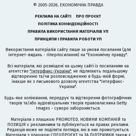
© 2005-2026, ЕКОНОМІЧНА ПРАВДА
РЕКЛАМА НА САЙТІ
ПРО ПРОЄКТ
ПОЛІТИКА КОНФІДЕНЦІЙНОСТІ
ПРАВИЛА ВИКОРИСТАННЯ МАТЕРІАЛІВ УП
ПРИНЦИПИ І ПРАВИЛА РОБОТИ УП
Використання матеріалів сайту лише за умови посилання (для
інтернет-видань - гіперпосилання) на "Економічну правду".
Всі матеріали, які розміщені на цьому сайті із посиланням на
агентство
"Інтерфакс-Україна"
, не підлягають подальшому
відтворенню та/чи розповсюдженню в будь-якій формі,
інакше як з письмового дозволу агентства "Інтерфакс-
Україна".
Будь-яке копіювання, передрук та відтворення фотографічних
творів та/або аудіовізуальних творів правовласника Getty
Images - суворо забороняється.
Матеріали з плашкою PROMOTED, НОВИНИ КОМПАНІЙ та
ПОЗИЦІЯ є рекламними та публікуються на правах реклами.
Редакція може не поділяти погляди, які в них промотуються.
Матеріали з плашкою СПЕЦПРОЄКТ та ЗА ПІДТРИМКИ також є