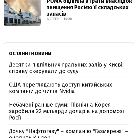
PUMA оцінила втрати внаслідок
знищення Росією її складських
запасів
6 СЕРПНЯ, 14:00
ОСТАННІ НОВИНИ
Десятки підпільних гральних залів у Києві:
справу скерували до суду
США переглядають доступ китайських
компаній до чипів Nvidia
Небачені раніше суми: Північна Корея
заробила 22 мільярди доларів на допомозі
Росії
Дочку "Нафтогазу" – компанію "Газмережі" –
очолить Кіндер