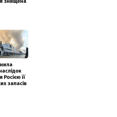
ія знищена
інила
наслідок
 Росією її
их запасів