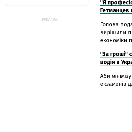
"Я професіо
Гетманцев п
РЕКЛАМА:
Голова под
вирішили пі
економіки 
"За гроші"
водія в Укра
Аби мініміз
екзаменів д