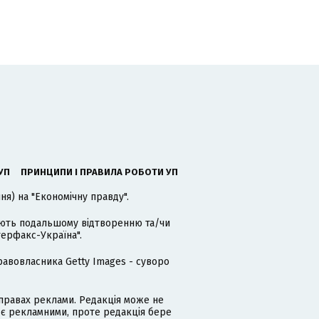
УП
ПРИНЦИПИ І ПРАВИЛА РОБОТИ УП
я) на "Економічну правду".
гають подальшому відтворенню та/чи
терфакс-Україна".
равовласника Getty Images - суворо
равах реклами. Редакція може не
 є рекламними, проте редакція бере