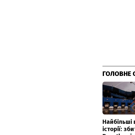
ГОЛОВНЕ 
Найбільші 
історії: зб