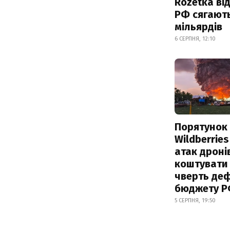
Rozetka від
РФ сягают
мільярдів
6 СЕРПНЯ, 12:10
Порятунок
Wildberries
атак дроні
коштувати
чверть деф
бюджету 
5 СЕРПНЯ, 19:50