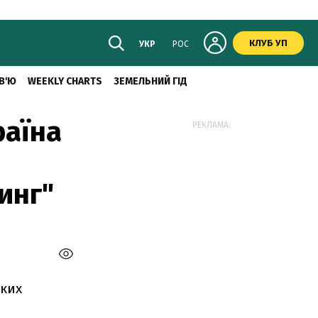
КЛУБ УП
УКР
РОС
В'Ю
WEEKLY CHARTS
ЗЕМЕЛЬНИЙ ГІД
раїна
РЕКЛАМА:
инг"
ьких