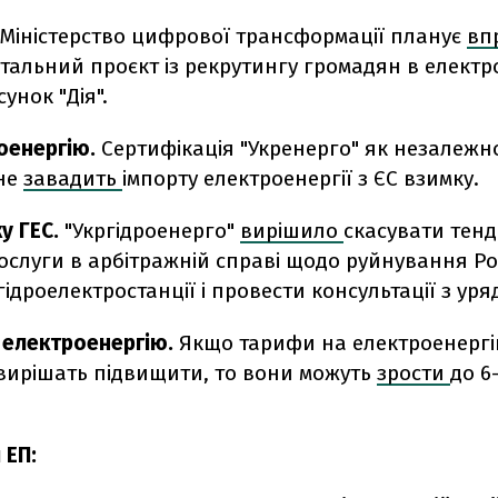
Міністерство цифрової трансформації планує
вп
тальний проєкт із рекрутингу громадян в електр
унок "Дія".
оенергію.
Сертифікація "Укренерго" як незалежн
не
завадить
імпорту електроенергії з ЄС взимку.
у ГЕС.
"Укргідроенерго"
вирішило
скасувати тенд
ослуги в арбітражній справі щодо руйнування Ро
гідроелектростанції і провести консультації з уря
а електроенергію.
Якщо тарифи на електроенергі
вирішать підвищити, то вони можуть
зрости
до 6
 ЕП: