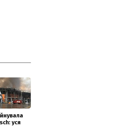
уйнувала
sch: уся