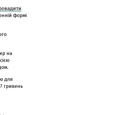
ровадити
онній формі
ого
ер на
сією
дом.
ю для
-7 гривень