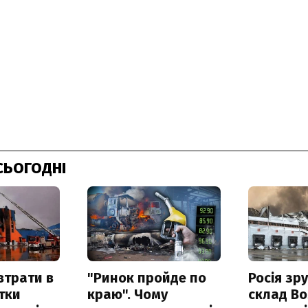
СЬОГОДНІ
втрати в
"Ринок пройде по
Росія зр
итки
краю". Чому
склад Bo