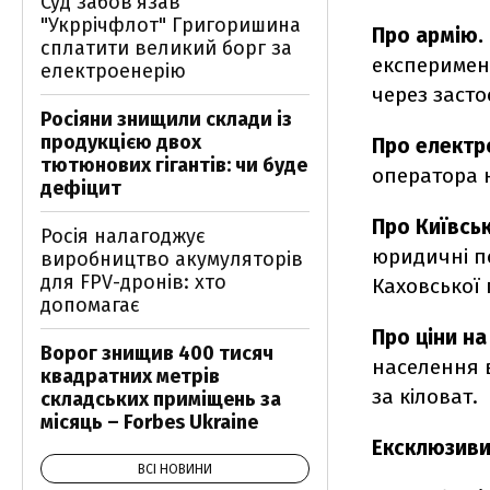
Суд забов’язав
"Укррічфлот" Григоришина
Про армію.
сплатити великий борг за
експеримен
електроенерію
через застос
Росіяни знищили склади із
продукцією двох
Про електр
тютюнових гігантів: чи буде
оператора 
дефіцит
Про Київськ
Росія налагоджує
юридичні п
виробництво акумуляторів
для FPV-дронів: хто
Каховської 
допомагає
Про ціни н
Ворог знищив 400 тисяч
населення 
квадратних метрів
за кіловат.
складських приміщень за
місяць – Forbes Ukraine
Ексклюзиви
ВСІ НОВИНИ