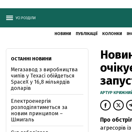
УСІ РОЗДІЛИ
НОВИНИ
ПУБЛІКАЦІЇ
КОЛОНКИ
ІН
Новин
ОСТАННІ НОВИНИ
очіку
Мегазавод з виробництва
чипів у Техасі обійдеться
запус
SpaceX у 16,8 мільярдів
доларів
АРТУР КРИЖНИ
Електроенергія
розподілятиметься за
новим принципом –
Шмигаль
Про обстріл
агресорів і