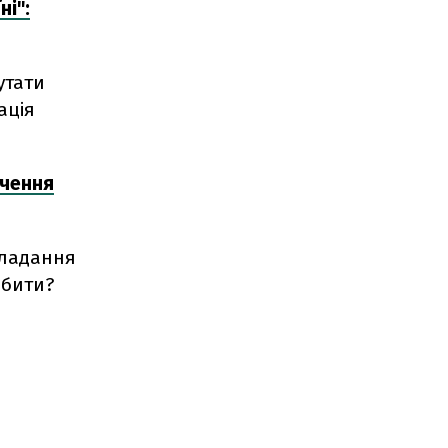
ні":
утати
ація
дчення
кладання
обити?