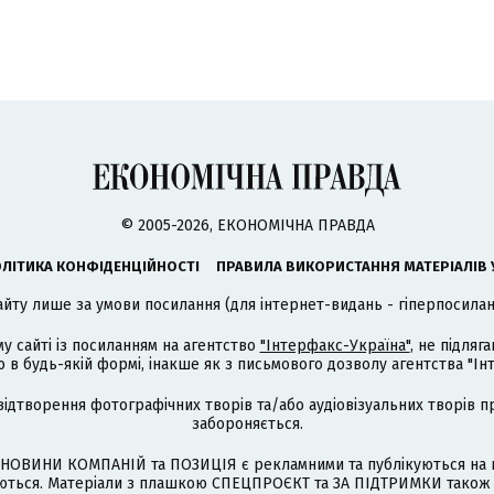
© 2005-2026, ЕКОНОМІЧНА ПРАВДА
ЛІТИКА КОНФІДЕНЦІЙНОСТІ
ПРАВИЛА ВИКОРИСТАННЯ МАТЕРІАЛІВ 
айту лише за умови посилання (для інтернет-видань - гіперпосиланн
му сайті із посиланням на агентство
"Інтерфакс-Україна"
, не підля
 будь-якій формі, інакше як з письмового дозволу агентства "Ін
відтворення фотографічних творів та/або аудіовізуальних творів п
забороняється.
НОВИНИ КОМПАНІЙ та ПОЗИЦІЯ є рекламними та публікуються на п
туються. Матеріали з плашкою СПЕЦПРОЄКТ та ЗА ПІДТРИМКИ також