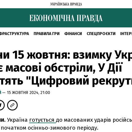
ФРАСТРУКТУРА
ПРАВИЛА ГРИ
ФІНАНСИ
СПЕЦПРОЄКТИ
ІНТЕР
и 15 жовтня: взимку Ук
є масові обстріли, У Дії
тять "Цифровий рекрут
Й
— 15 ЖОВТНЯ 2024, 21:00
и.
Україна
готується
до масованих ударів російс
з початком осінньо-зимового періоду.