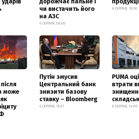
 ударів
дорожчає пальне і
продукц
ь
чи вистачить його
6 СЕРПНЯ, 10:50
на АЗС
6 СЕРПНЯ, 06:00
Путін змусив
PUMA оц
 після
Центральний банк
втрати в
в може
знизити базову
знищення
 як
ставку – Bloomberg
складськ
іциту
6 СЕРПНЯ, 15:07
6 СЕРПНЯ, 14:00
РФ