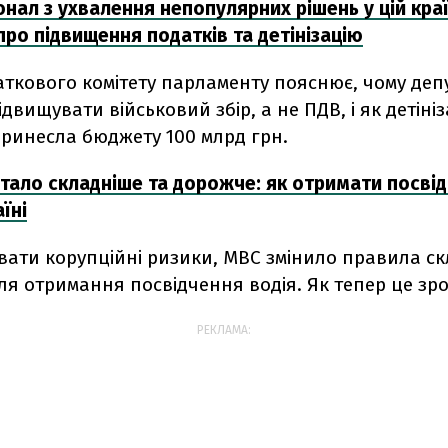
нал з ухвалення непопулярних рішень у цій краї
ро підвищення податків та детінізацію
аткового комітету парламенту пояснює, чому деп
двищувати військовий збір, а не ПДВ, і як детініз
принесла бюджету 100 млрд грн.
 стало складніше та дорожче: як отримати посві
їні
увати корупційні ризики, МВС змінило правила с
ля отримання посвідчення водія. Як тепер це зр
РЕКЛАМА: