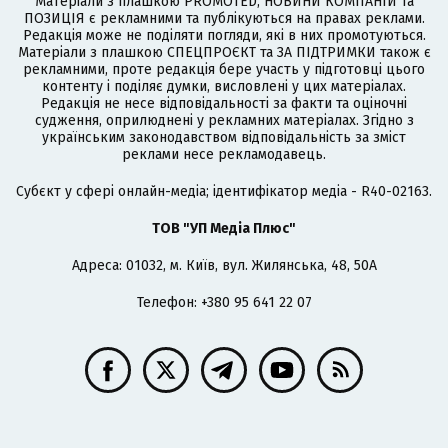
Матеріали з плашкою PROMOTED, НОВИНИ КОМПАНІЙ та
ПОЗИЦІЯ є рекламними та публікуються на правах реклами.
Редакція може не поділяти погляди, які в них промотуються.
Матеріали з плашкою СПЕЦПРОЄКТ та ЗА ПІДТРИМКИ також є
рекламними, проте редакція бере участь у підготовці цього
контенту і поділяє думки, висловлені у цих матеріалах.
Редакція не несе відповідальності за факти та оціночні
судження, оприлюднені у рекламних матеріалах. Згідно з
українським законодавством відповідальність за зміст
реклами несе рекламодавець.
Cубєкт у сфері онлайн-медіа; ідентифікатор медіа - R40-02163.
ТОВ "УП Медіа Плюс"
Адреса: 01032, м. Київ, вул. Жилянська, 48, 50А
Телефон: +380 95 641 22 07