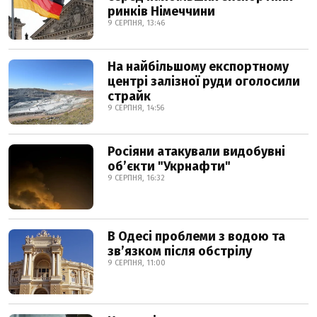
ринків Німеччини
9 СЕРПНЯ, 13:46
На найбільшому експортному
центрі залізної руди оголосили
страйк
9 СЕРПНЯ, 14:56
Росіяни атакували видобувні
обʼєкти "Укрнафти"
9 СЕРПНЯ, 16:32
В Одесі проблеми з водою та
звʼязком після обстрілу
9 СЕРПНЯ, 11:00