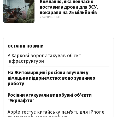
Компанію, яка невчасно
поставила дрони для ЗСУ,
покарали на 25 мільйонів
9 СЕРПНЯ, 11:31
ОСТАННІ НОВИНИ
У Харкові ворог атакував обʼєкт
інфраструктури
На Житомирщині росіяни влучили у
німецьке підприємство: воно зупинило
роботу
Росіяни атакували видобувні обʼєкти
"Укрнафти"
Apple тестує китайську пам'ять для iPhone