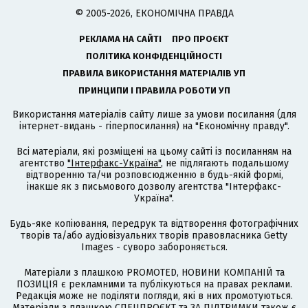
© 2005-2026, ЕКОНОМІЧНА ПРАВДА
РЕКЛАМА НА САЙТІ
ПРО ПРОЄКТ
ПОЛІТИКА КОНФІДЕНЦІЙНОСТІ
ПРАВИЛА ВИКОРИСТАННЯ МАТЕРІАЛІВ УП
ПРИНЦИПИ І ПРАВИЛА РОБОТИ УП
Використання матеріалів сайту лише за умови посилання (для
інтернет-видань - гіперпосилання) на "Економічну правду".
Всі матеріали, які розміщені на цьому сайті із посиланням на
агентство
"Інтерфакс-Україна"
, не підлягають подальшому
відтворенню та/чи розповсюдженню в будь-якій формі,
інакше як з письмового дозволу агентства "Інтерфакс-
Україна".
Будь-яке копіювання, передрук та відтворення фотографічних
творів та/або аудіовізуальних творів правовласника Getty
Images - суворо забороняється.
Матеріали з плашкою PROMOTED, НОВИНИ КОМПАНІЙ та
ПОЗИЦІЯ є рекламними та публікуються на правах реклами.
Редакція може не поділяти погляди, які в них промотуються.
Матеріали з плашкою СПЕЦПРОЄКТ та ЗА ПІДТРИМКИ також є