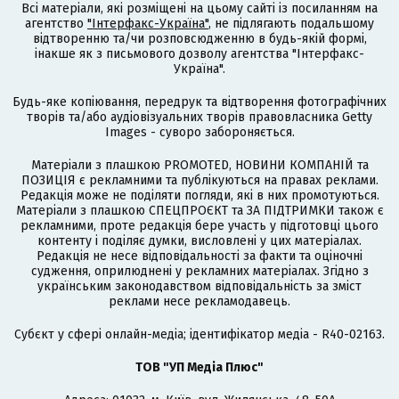
Всі матеріали, які розміщені на цьому сайті із посиланням на
агентство
"Інтерфакс-Україна"
, не підлягають подальшому
відтворенню та/чи розповсюдженню в будь-якій формі,
інакше як з письмового дозволу агентства "Інтерфакс-
Україна".
Будь-яке копіювання, передрук та відтворення фотографічних
творів та/або аудіовізуальних творів правовласника Getty
Images - суворо забороняється.
Матеріали з плашкою PROMOTED, НОВИНИ КОМПАНІЙ та
ПОЗИЦІЯ є рекламними та публікуються на правах реклами.
Редакція може не поділяти погляди, які в них промотуються.
Матеріали з плашкою СПЕЦПРОЄКТ та ЗА ПІДТРИМКИ також є
рекламними, проте редакція бере участь у підготовці цього
контенту і поділяє думки, висловлені у цих матеріалах.
Редакція не несе відповідальності за факти та оціночні
судження, оприлюднені у рекламних матеріалах. Згідно з
українським законодавством відповідальність за зміст
реклами несе рекламодавець.
Cубєкт у сфері онлайн-медіа; ідентифікатор медіа - R40-02163.
ТОВ "УП Медіа Плюс"