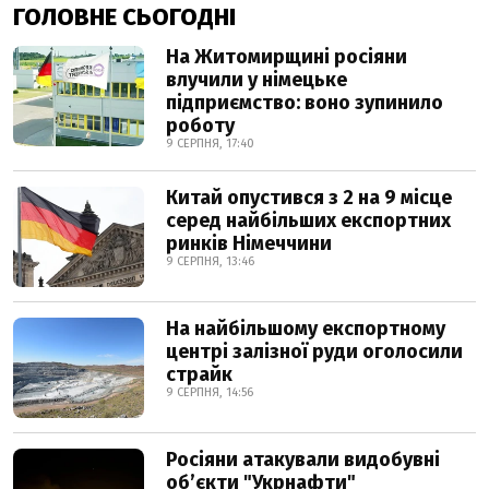
ГОЛОВНЕ СЬОГОДНІ
На Житомирщині росіяни
влучили у німецьке
підприємство: воно зупинило
роботу
9 СЕРПНЯ, 17:40
Китай опустився з 2 на 9 місце
серед найбільших експортних
ринків Німеччини
9 СЕРПНЯ, 13:46
На найбільшому експортному
центрі залізної руди оголосили
страйк
9 СЕРПНЯ, 14:56
Росіяни атакували видобувні
обʼєкти "Укрнафти"