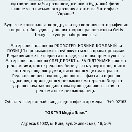
відтворенню та/чи розповсюдженню в будь-якій формі,
інакше як з письмового дозволу агентства "Інтерфакс-
Україна".
Будь-яке копіювання, передрук та відтворення фотографічних
творів та/або аудіовізуальних творів правовласника Getty
Images - суворо забороняється.
Матеріали з плашкою PROMOTED, НОВИНИ КОМПАНІЙ та
ПОЗИЦІЯ є рекламними та публікуються на правах реклами.
Редакція може не поділяти погляди, які в них промотуються.
Матеріали з плашкою СПЕЦПРОЄКТ та ЗА ПІДТРИМКИ також є
рекламними, проте редакція бере участь у підготовці цього
контенту і поділяє думки, висловлені у цих матеріалах.
Редакція не несе відповідальності за факти та оціночні
судження, оприлюднені у рекламних матеріалах. Згідно з
українським законодавством відповідальність за зміст
реклами несе рекламодавець.
Cубєкт у сфері онлайн-медіа; ідентифікатор медіа - R40-02163.
ТОВ "УП Медіа Плюс"
Адреса: 01032, м. Київ, вул. Жилянська, 48, 50А