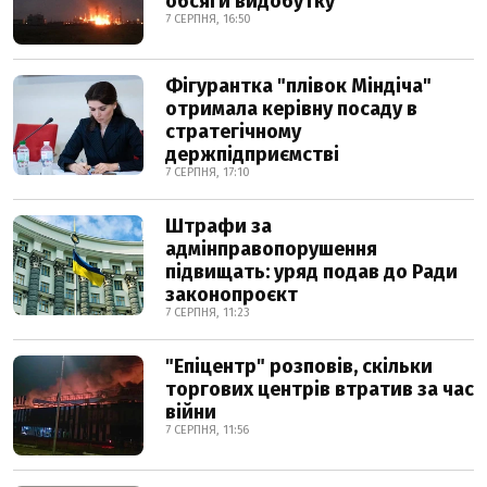
обсяги видобутку
7 СЕРПНЯ, 16:50
Фігурантка "плівок Міндіча"
отримала керівну посаду в
стратегічному
держпідприємстві
7 СЕРПНЯ, 17:10
Штрафи за
адмінправопорушення
підвищать: уряд подав до Ради
законопроєкт
7 СЕРПНЯ, 11:23
"Епіцентр" розповів, скільки
торгових центрів втратив за час
війни
7 СЕРПНЯ, 11:56