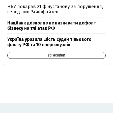
НБУ покарав 21 фінустанову за порушення,
серед них Райффайзен
Нацбанк дозволив не визнавати дефолт
бізнесу на тлі атак РФ
Україна уразила шість суден тіньового
флоту РФ та 10 енерговузлів
ВСІ НОВИНИ