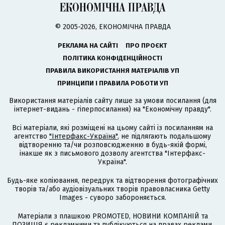
© 2005-2026, ЕКОНОМІЧНА ПРАВДА
РЕКЛАМА НА САЙТІ
ПРО ПРОЄКТ
ПОЛІТИКА КОНФІДЕНЦІЙНОСТІ
ПРАВИЛА ВИКОРИСТАННЯ МАТЕРІАЛІВ УП
ПРИНЦИПИ І ПРАВИЛА РОБОТИ УП
Використання матеріалів сайту лише за умови посилання (для
інтернет-видань - гіперпосилання) на "Економічну правду".
Всі матеріали, які розміщені на цьому сайті із посиланням на
агентство
"Інтерфакс-Україна"
, не підлягають подальшому
відтворенню та/чи розповсюдженню в будь-якій формі,
інакше як з письмового дозволу агентства "Інтерфакс-
Україна".
Будь-яке копіювання, передрук та відтворення фотографічних
творів та/або аудіовізуальних творів правовласника Getty
Images - суворо забороняється.
Матеріали з плашкою PROMOTED, НОВИНИ КОМПАНІЙ та
ПОЗИЦІЯ є рекламними та публікуються на правах реклами.