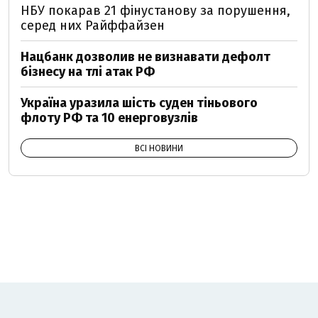
НБУ покарав 21 фінустанову за порушення,
серед них Райффайзен
Нацбанк дозволив не визнавати дефолт
бізнесу на тлі атак РФ
Україна уразила шість суден тіньового
флоту РФ та 10 енерговузлів
ВСІ НОВИНИ