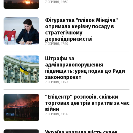
7 СЕРПНЯ, 16:50
Фігурантка "плівок Міндіча"
отримала керівну посаду в
стратегічному
держпідприємстві
7 СЕРПНЯ, 17:10
Штрафи за
адмінправопорушення
підвищать: уряд подав до Ради
законопроєкт
7 СЕРПНЯ, 11:23
"Епіцентр" розповів, скільки
торгових центрів втратив за час
війни
7 СЕРПНЯ, 11:56
Україна уразила шість суден