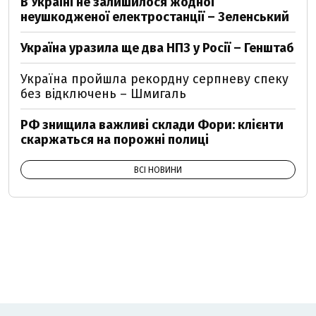
В Україні не залишилося жодної
неушкодженої електростанції – Зеленський
Україна уразила ще два НПЗ у Росії – Генштаб
Україна пройшла рекордну серпневу спеку
без відключень – Шмигаль
РФ знищила важливі склади Фори: клієнти
скаржаться на порожні полиці
ВСІ НОВИНИ