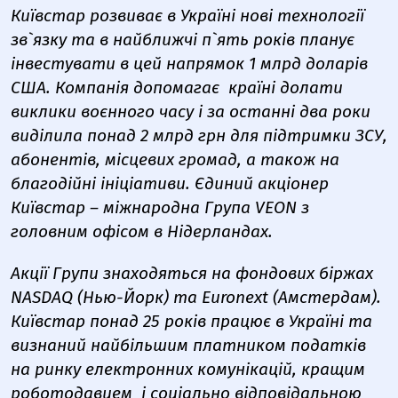
Київстар розвиває в Україні нові технології
зв`язку та в найближчі п`ять років планує
інвестувати в цей напрямок 1 млрд доларів
США. Компанія допомагає країні долати
виклики воєнного часу і за останні два роки
виділила понад 2 млрд грн для підтримки ЗСУ,
абонентів, місцевих громад, а також на
благодійні ініціативи. Єдиний акціонер
Київстар – міжнародна Група VEON з
головним офісом в Нідерландах.
Акції Групи знаходяться на фондових біржах
NASDAQ (Нью-Йорк) та Euronext (Амстердам).
Київстар понад 25 років працює в Україні та
визнаний найбільшим платником податків
на ринку електронних комунікацій, кращим
роботодавцем і соціально відповідальною