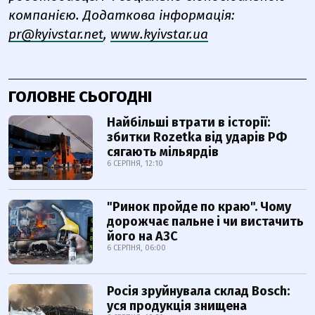
компанією. Додаткова інформація:
pr@kyivstar.net
,
www.kyivstar.ua
ГОЛОВНЕ СЬОГОДНІ
Найбільші втрати в історії:
збитки Rozetka від ударів РФ
сягають мільярдів
6 СЕРПНЯ, 12:10
"Ринок пройде по краю". Чому
дорожчає пальне і чи вистачить
його на АЗС
6 СЕРПНЯ, 06:00
Росія зруйнувала склад Bosch:
уся продукція знищена