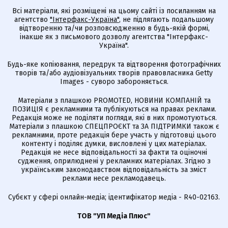
Всі матеріали, які розміщені на цьому сайті із посиланням на
агентство
"Інтерфакс-Україна"
, не підлягають подальшому
відтворенню та/чи розповсюдженню в будь-якій формі,
інакше як з письмового дозволу агентства "Інтерфакс-
Україна".
Будь-яке копіювання, передрук та відтворення фотографічних
творів та/або аудіовізуальних творів правовласника Getty
Images - суворо забороняється.
Матеріали з плашкою PROMOTED, НОВИНИ КОМПАНІЙ та
ПОЗИЦІЯ є рекламними та публікуються на правах реклами.
Редакція може не поділяти погляди, які в них промотуються.
Матеріали з плашкою СПЕЦПРОЄКТ та ЗА ПІДТРИМКИ також є
рекламними, проте редакція бере участь у підготовці цього
контенту і поділяє думки, висловлені у цих матеріалах.
Редакція не несе відповідальності за факти та оціночні
судження, оприлюднені у рекламних матеріалах. Згідно з
українським законодавством відповідальність за зміст
реклами несе рекламодавець.
Cубєкт у сфері онлайн-медіа; ідентифікатор медіа - R40-02163.
ТОВ "УП Медіа Плюс"