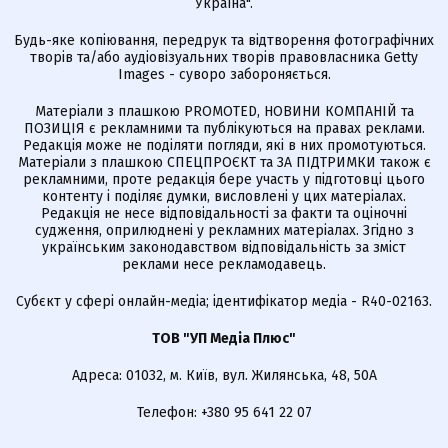
Україна".
Будь-яке копіювання, передрук та відтворення фотографічних
творів та/або аудіовізуальних творів правовласника Getty
Images - суворо забороняється.
Матеріали з плашкою PROMOTED, НОВИНИ КОМПАНІЙ та
ПОЗИЦІЯ є рекламними та публікуються на правах реклами.
Редакція може не поділяти погляди, які в них промотуються.
Матеріали з плашкою СПЕЦПРОЄКТ та ЗА ПІДТРИМКИ також є
рекламними, проте редакція бере участь у підготовці цього
контенту і поділяє думки, висловлені у цих матеріалах.
Редакція не несе відповідальності за факти та оціночні
судження, оприлюднені у рекламних матеріалах. Згідно з
українським законодавством відповідальність за зміст
реклами несе рекламодавець.
Cубєкт у сфері онлайн-медіа; ідентифікатор медіа - R40-02163.
ТОВ "УП Медіа Плюс"
Адреса: 01032, м. Київ, вул. Жилянська, 48, 50А
Телефон: +380 95 641 22 07