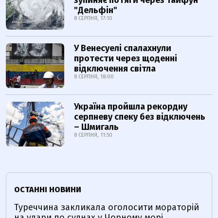
"Дельфін"
8 СЕРПНЯ, 17:10
У Венесуелі спалахнули
протести через щоденні
відключення світла
8 СЕРПНЯ, 18:00
Україна пройшла рекордну
серпневу спеку без відключень
– Шмигаль
8 СЕРПНЯ, 11:50
ОСТАННІ НОВИНИ
Туреччина закликала оголосити мораторій
на удари по суднах у Чорному морі