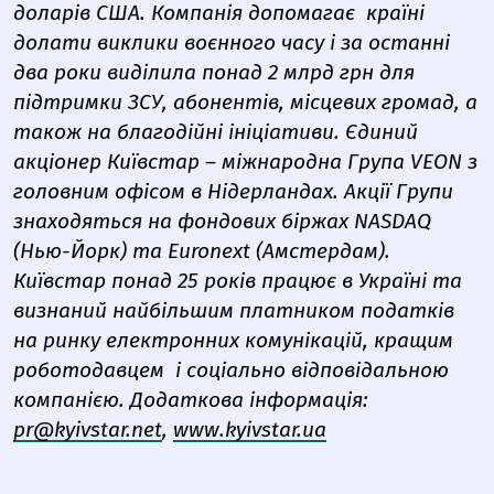
доларів США. Компанія допомагає країні
долати виклики воєнного часу і за останні
два роки виділила понад 2 млрд грн для
підтримки ЗСУ, абонентів, місцевих громад, а
також на благодійні ініціативи. Єдиний
акціонер Київстар – міжнародна Група VEON з
головним офісом в Нідерландах. Акції Групи
знаходяться на фондових біржах NASDAQ
(Нью-Йорк) та Euronext (Амстердам).
Київстар понад 25 років працює в Україні та
визнаний найбільшим платником податків
на ринку електронних комунікацій, кращим
роботодавцем і соціально відповідальною
компанією. Додаткова інформація:
pr@kyivstar.net
,
www.kyivstar.ua