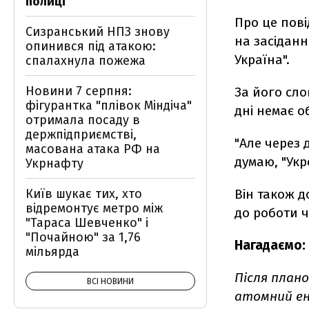
полиці
Про це пові
Сизранський НПЗ знову
на засіданн
опинився під атакою:
Україна".
спалахнула пожежа
Новини 7 серпня:
За його сло
фігурантка "плівок Міндіча"
дні немає о
отримала посаду в
держпідприємстві,
"Але через д
масована атака РФ на
думаю, "Укр
Укрнафту
Київ шукає тих, хто
Він також д
відремонтує метро між
до роботи ч
"Тараса Шевченко" і
"Почайною" за 1,76
Нагадаємо:
мільярда
Після план
ВСІ НОВИНИ
атомний ен