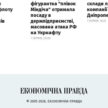
н
фігурантка "плівок
склади л
флоту
Міндіча" отримала
компанії
посаду в
Дніпроп
ів
держпідприємстві,
7 СЕРПНЯ, 16:32
масована атака РФ
на Укрнафту
7 СЕРПНЯ, 20:00
© 2005-2026, ЕКОНОМІЧНА ПРАВДА