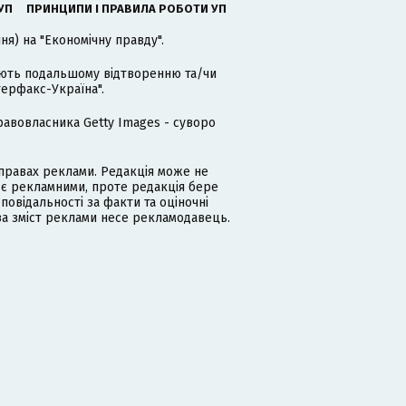
УП
ПРИНЦИПИ І ПРАВИЛА РОБОТИ УП
я) на "Економічну правду".
гають подальшому відтворенню та/чи
терфакс-Україна".
равовласника Getty Images - суворо
равах реклами. Редакція може не
 є рекламними, проте редакція бере
дповідальності за факти та оціночні
за зміст реклами несе рекламодавець.