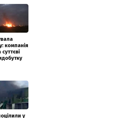
увала
: компанія
 суттєві
идобутку
поцілили у