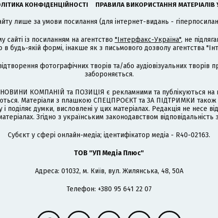
ЛІТИКА КОНФІДЕНЦІЙНОСТІ
ПРАВИЛА ВИКОРИСТАННЯ МАТЕРІАЛІВ 
айту лише за умови посилання (для інтернет-видань - гіперпосиланн
му сайті із посиланням на агентство
"Інтерфакс-Україна"
, не підля
 будь-якій формі, інакше як з письмового дозволу агентства "Ін
відтворення фотографічних творів та/або аудіовізуальних творів п
забороняється.
НОВИНИ КОМПАНІЙ та ПОЗИЦІЯ є рекламними та публікуються на п
туються. Матеріали з плашкою СПЕЦПРОЄКТ та ЗА ПІДТРИМКИ також
 і поділяє думки, висловлені у цих матеріалах. Редакція не несе ві
атеріалах. Згідно з українським законодавством відповідальність 
Cубєкт у сфері онлайн-медіа; ідентифікатор медіа - R40-02163.
ТОВ "УП Медіа Плюс"
Адреса: 01032, м. Київ, вул. Жилянська, 48, 50А
Телефон: +380 95 641 22 07