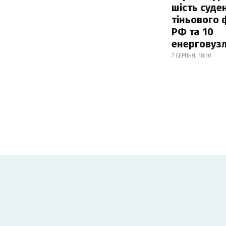
шість суде
тіньового 
РФ та 10
енерговузл
7 СЕРПНЯ, 18:10