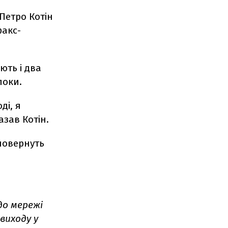
Петро Котін
факс-
ють і два
локи.
ді, я
азав Котін.
 повернуть
о мережі
виходу у