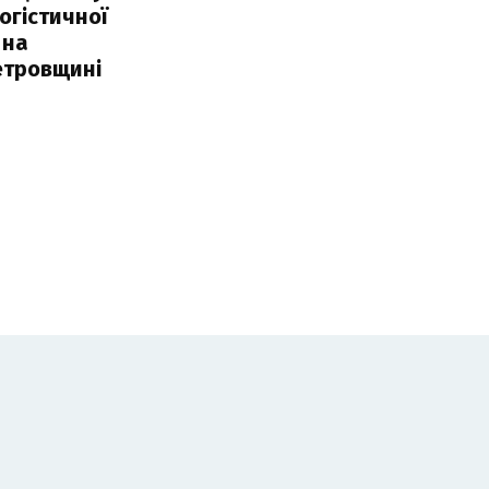
огістичної
 на
етровщині