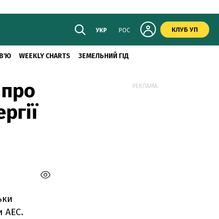
КЛУБ УП
УКР
РОС
В'Ю
WEEKLY CHARTS
ЗЕМЕЛЬНИЙ ГІД
 про
РЕКЛАМА:
ргії
ьки
и АЕС.