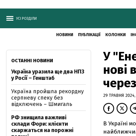
УСІ РОЗДІЛИ
НОВИНИ
ПУБЛІКАЦІЇ
КОЛОНКИ
ІН
У "Ен
ОСТАННІ НОВИНИ
нові 
Україна уразила ще два НПЗ
у Росії – Генштаб
через
Україна пройшла рекордну
29 ТРАВНЯ 2024,
серпневу спеку без
відключень – Шмигаль
РФ знищила важливі
В Україні м
склади Фори: клієнти
скаржаться на порожні
найближчим