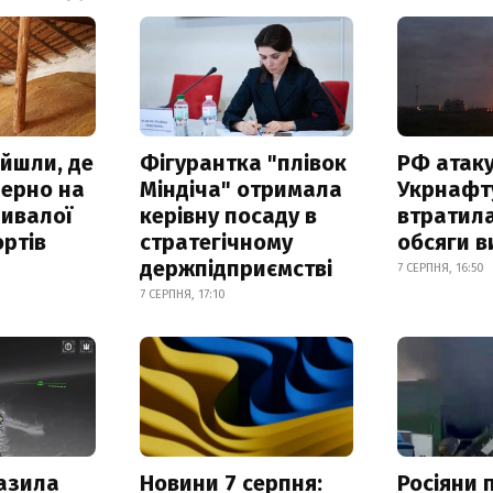
айшли, де
Фігурантка "плівок
РФ атак
зерно на
Міндіча" отримала
Укрнафту
ривалої
керівну посаду в
втратила
ртів
стратегічному
обсяги в
держпідприємстві
7 СЕРПНЯ, 16:50
7 СЕРПНЯ, 17:10
азила
Новини 7 серпня:
Росіяни 