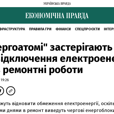
ФРАСТРУКТУРА
ПРАВИЛА ГРИ
ФІНАНСИ
СПЕЦПРОЄКТИ
ІНТЕР
ергоатомі" застерігають
відключення електроене
 ремонтні роботи
 19:26
ожуть відновити обмеження електроенергії, оскіл
и днями в ремонт виведуть чергові енергоблок