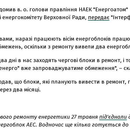
домив в. о. голови правління НАЕК "Енергоатом" 
і енергокомітету Верховної Ради,
передає
"Інтер
вами, наразі працюють вісім енергоблоків працю
бмежень, оскільки з ремонту вивели два енергоб
ва дні в нас заходять чергові блоки в ремонт, і то
енерго" вже запроваджуватиме обмеження", – ск
одав, що блоки, які планують вивести в ремонт,
ерез два місяці.
ового ремонту енергетики 27 травня
під'єднали
д
ергоблок АЕС. Водночас ще кілька готується до 