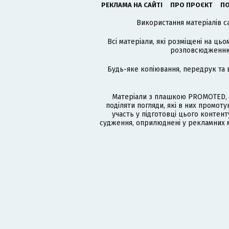
РЕКЛАМА НА САЙТІ
ПРО ПРОЄКТ
ПО
Використання матеріалів с
Всі матеріали, які розміщені на цьо
розповсюдженню в
Будь-яке копіювання, передрук та 
Матеріали з плашкою PROMOTED, 
поділяти погляди, які в них промо
участь у підготовці цього контенту
судження, оприлюднені у рекламних м