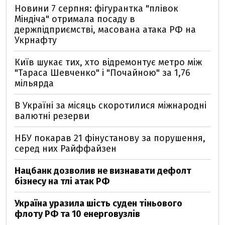
Новини 7 серпня: фігурантка "плівок
Міндіча" отримала посаду в
держпідприємстві, масована атака РФ на
Укрнафту
Київ шукає тих, хто відремонтує метро між
"Тараса Шевченко" і "Почайною" за 1,76
мільярда
В Україні за місяць скоротилися міжнародні
валютні резерви
НБУ покарав 21 фінустанову за порушення,
серед них Райффайзен
Нацбанк дозволив не визнавати дефолт
бізнесу на тлі атак РФ
Україна уразила шість суден тіньового
флоту РФ та 10 енерговузлів