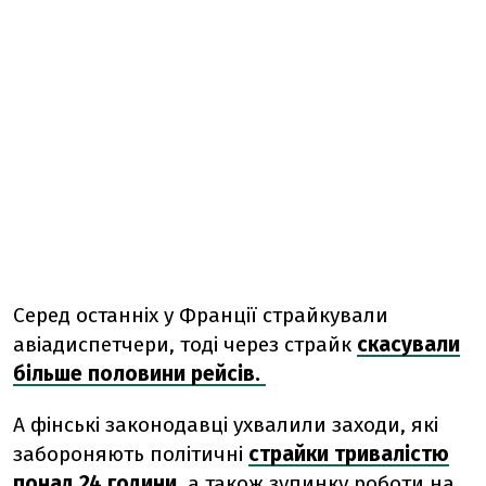
Серед останніх у Франції страйкували
авіадиспетчери, тоді через страйк
скасували
більше половини рейсів.
А фінські законодавці ухвалили заходи, які
забороняють політичні
страйки тривалістю
понад 24 години
, а також зупинку роботи на