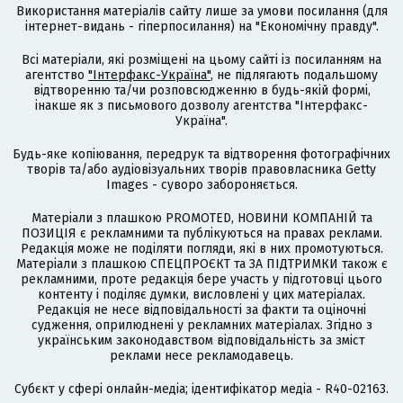
Використання матеріалів сайту лише за умови посилання (для
інтернет-видань - гіперпосилання) на "Економічну правду".
Всі матеріали, які розміщені на цьому сайті із посиланням на
агентство
"Інтерфакс-Україна"
, не підлягають подальшому
відтворенню та/чи розповсюдженню в будь-якій формі,
інакше як з письмового дозволу агентства "Інтерфакс-
Україна".
Будь-яке копіювання, передрук та відтворення фотографічних
творів та/або аудіовізуальних творів правовласника Getty
Images - суворо забороняється.
Матеріали з плашкою PROMOTED, НОВИНИ КОМПАНІЙ та
ПОЗИЦІЯ є рекламними та публікуються на правах реклами.
Редакція може не поділяти погляди, які в них промотуються.
Матеріали з плашкою СПЕЦПРОЄКТ та ЗА ПІДТРИМКИ також є
рекламними, проте редакція бере участь у підготовці цього
контенту і поділяє думки, висловлені у цих матеріалах.
Редакція не несе відповідальності за факти та оціночні
судження, оприлюднені у рекламних матеріалах. Згідно з
українським законодавством відповідальність за зміст
реклами несе рекламодавець.
Cубєкт у сфері онлайн-медіа; ідентифікатор медіа - R40-02163.