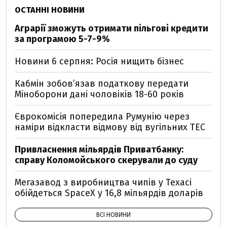
ОСТАННІ НОВИНИ
Аграрії зможуть отримати пільгові кредити
за програмою 5-7-9%
Новини 6 серпня: Росія нищить бізнес
Кабмін зобовʼязав податкову передати
Міноборони дані чоловіків 18-60 років
Єврокомісія попередила Румунію через
наміри відкласти відмову від вугільних ТЕС
Привласнення мільярдів Приватбанку:
справу Коломойського скерували до суду
Мегазавод з виробництва чипів у Техасі
обійдеться SpaceX у 16,8 мільярдів доларів
ВСІ НОВИНИ