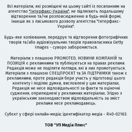
Всі матеріали, які розміщені на цьому сайті із посиланням на
агентство
"Інтерфакс-Україна"
, не підлягають подальшому
відтворенню та/чи розповсюдженню в будь-якій формі,
інакше як з письмового дозволу агентства "Інтерфакс-
Україна".
Будь-яке копіювання, передрук та відтворення фотографічних
творів та/або аудіовізуальних творів правовласника Getty
Images - суворо забороняється.
Матеріали з плашкою PROMOTED, НОВИНИ КОМПАНІЙ та
ПОЗИЦІЯ є рекламними та публікуються на правах реклами.
Редакція може не поділяти погляди, які в них промотуються.
Матеріали з плашкою СПЕЦПРОЄКТ та ЗА ПІДТРИМКИ також є
рекламними, проте редакція бере участь у підготовці цього
контенту і поділяє думки, висловлені у цих матеріалах.
Редакція не несе відповідальності за факти та оціночні
судження, оприлюднені у рекламних матеріалах. Згідно з
українським законодавством відповідальність за зміст
реклами несе рекламодавець.
Cубєкт у сфері онлайн-медіа; ідентифікатор медіа - R40-02163.
ТОВ "УП Медіа Плюс"