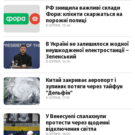
РФ знищила важливі склади
Фори: клієнти скаржаться на
порожні полиці
8 СЕРПНЯ, 10:40
В Україні не залишилося жодної
неушкодженої електростанції –
Зеленський
8 СЕРПНЯ, 14:10
Китай закриває аеропорт і
зупиняє потяги через тайфун
"Дельфін"
8 СЕРПНЯ, 17:10
У Венесуелі спалахнули
протести через щоденні
відключення світла
8 СЕРПНЯ, 18:00