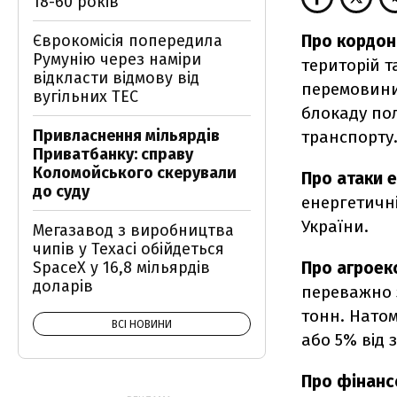
18-60 років
Єврокомісія попередила
Про кордон
Румунію через наміри
територій 
відкласти відмову від
перемовини
вугільних ТЕС
блокаду по
Привласнення мільярдів
транспорту
Приватбанку: справу
Коломойського скерували
Про атаки 
до суду
енергетичні
України.
Мегазавод з виробництва
чипів у Техасі обійдеться
SpaceX у 16,8 мільярдів
Про агроек
доларів
переважно 
тонн. Натом
ВСІ НОВИНИ
або 5% від 
Про фінанс