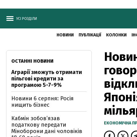
УСІ РОЗДІЛИ
НОВИНИ
ПУБЛІКАЦІЇ
КОЛОНКИ
ІН
Новин
ОСТАННІ НОВИНИ
говор
Аграрії зможуть отримати
пільгові кредити за
відкл
програмою 5-7-9%
Японі
Новини 6 серпня: Росія
нищить бізнес
мілья
Кабмін зобовʼязав
ЕКОНОМІЧНА П
податкову передати
Міноборони дані чоловіків