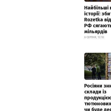
Найбільші 
історії: зб
Rozetka від
РФ сягают
мільярдів
6 СЕРПНЯ, 12:10
Росіяни з
склади із
продукцією
тютюнових 
чи буде де