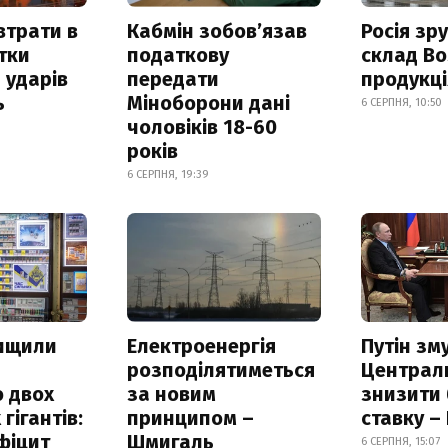
втрати в
Кабмін зобовʼязав
Росія зр
итки
податкову
склад Bo
 ударів
передати
продукц
ь
Міноборони дані
6 СЕРПНЯ, 10:50
чоловіків 18-60
років
6 СЕРПНЯ, 19:39
нищили
Електроенергія
Путін зм
розподілятиметься
Централ
 двох
за новим
знизити
гігантів:
принципом –
ставку –
фіцит
Шмигаль
6 СЕРПНЯ, 15:07