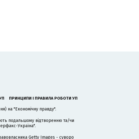
УП
ПРИНЦИПИ І ПРАВИЛА РОБОТИ УП
я) на "Економічну правду".
гають подальшому відтворенню та/чи
терфакс-Україна".
равовласника Getty Images - суворо