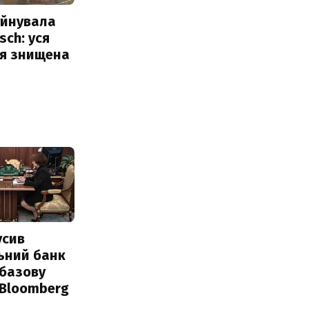
уйнувала
sch: уся
ія знищена
усив
ьний банк
 базову
 Bloomberg