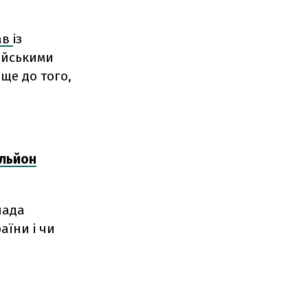
ав
із
ійськими
 ще до того,
ильйон
лада
аїни і чи