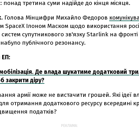
: понад третина суми надійде до кінця місяця.
k.
Голова Мінцифри Михайло Федоров
комунікув
м SpaceX Ілоном Маском щодо використання рос
систем супутникового зв'язку Starlink на фронті
 набуло публічного резонансу.
 ЕП:
мобілізація. Де влада шукатиме додатковий тр
б закрити діру?
ання армії може не вистачити грошей. Які ідеї в
ля отримання додаткового ресурсу всередині кр
двищення податків?
РЕКЛАМА: