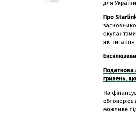
РЕКЛАМА:
для України
Про Starlin
засновнико
окупантами 
як питання
Ексклюзиви
Податкова 
гривень, що
На фінансув
обговорює д
можливе пі