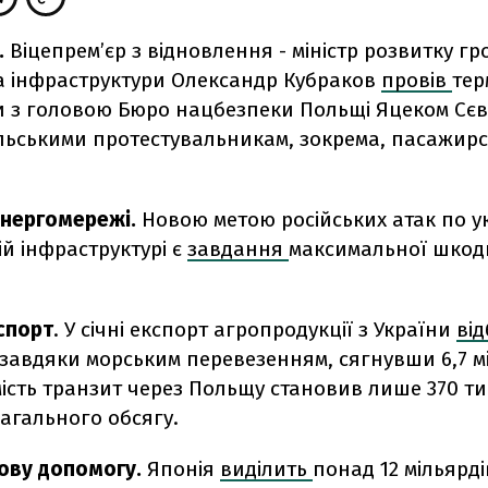
.
Віцепрем’єр з відновлення - міністр розвитку гр
та інфраструктури Олександр Кубраков
провів
тер
 з головою Бюро нацбезпеки Польщі Яцеком Сєв
льськими протестувальникам, зокрема, пасажир
.
енергомережі.
Новою метою російських атак по у
й інфраструктурі є
завдання
максимальної шкоди
спорт
. У січні експорт агропродукції з України
ві
завдяки морським перевезенням, сягнувши 6,7 м
ість транзит через Польщу становив лише 370 ти
загального обсягу.
ову допомогу.
Японія
виділить
понад 12 мільярді