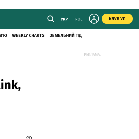
КЛУБ УП
УКР
РОС
В'Ю
WEEKLY CHARTS
ЗЕМЕЛЬНИЙ ГІД
РЕКЛАМА:
ink,