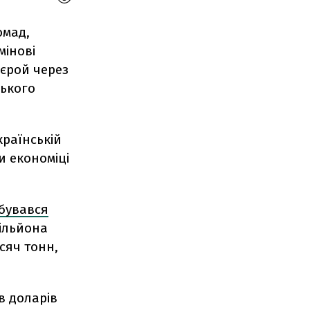
омад,
мінові
єрой через
ського
країнській
 економіці
дбувався
ільйона
сяч тонн,
в доларів