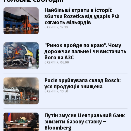
Найбільші втрати в історії:
збитки Rozetka від ударів РФ
сягають мільярдів
6 СЕРПНЯ, 12:10
"Ринок пройде по краю". Чому
дорожчає пальне і чи вистачить
його на АЗС
6 СЕРПНЯ, 06:00
Росія зруйнувала склад Bosch:
уся продукція знищена
6 СЕРПНЯ, 10:50
Путін змусив Центральний банк
знизити базову ставку –
Bloomberg