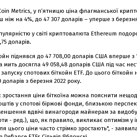
oin Metrics, у п’ятницю ціна флагманської крип
ш ніж на 4%, до 47 307 доларів – уперше з березня
пулярністю у світі криптовалюта
Ethereum
подор
1,75 доларів.
ойн піднявся до 47 708,00 доларів США вперше з 1
а мить досягла 49 058,48 доларів США під час не
я запуску спотових біткойн ETF. До цього біткойн 
0 доларів з березня 2022 року.
 зростання ціни біткоїна можна пояснити нещо
оштів у спотові біржові фонди, близькою перспе
зменшення вдвічі винагороди майнерам за видоб
и - ред.), що, як правило, викликає оптимізм у і
сля цього ціни часто стрімко зростають", - заявил
 Defiance ETFs Сільвія Яблонскі.