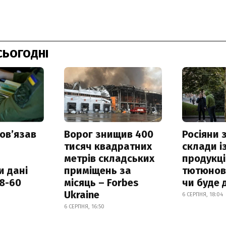
СЬОГОДНІ
овʼязав
Ворог знищив 400
Росіяни
тисяч квадратних
склади і
метрів складських
продукці
и дані
приміщень за
тютюнови
18-60
місяць – Forbes
чи буде 
Ukraine
6 СЕРПНЯ, 18:04
6 СЕРПНЯ, 16:50