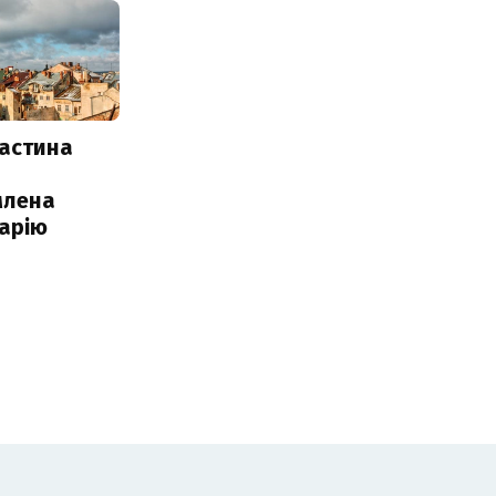
частина
млена
арію