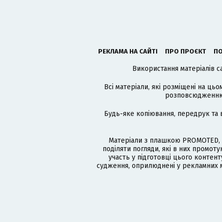
РЕКЛАМА НА САЙТІ
ПРО ПРОЄКТ
ПО
Використання матеріалів с
Всі матеріали, які розміщені на цьо
розповсюдженню в
Будь-яке копіювання, передрук та 
Матеріали з плашкою PROMOTED, 
поділяти погляди, які в них промо
участь у підготовці цього контенту
судження, оприлюднені у рекламних м