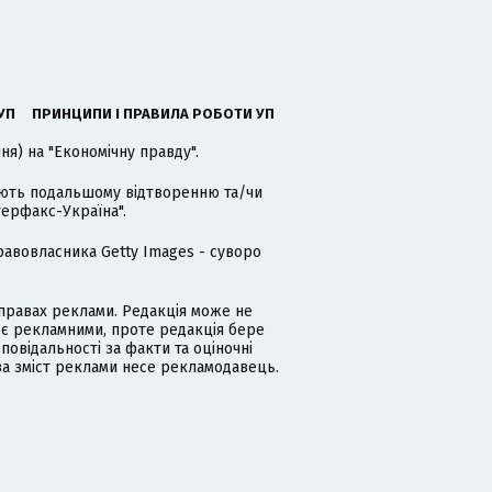
УП
ПРИНЦИПИ І ПРАВИЛА РОБОТИ УП
я) на "Економічну правду".
гають подальшому відтворенню та/чи
терфакс-Україна".
равовласника Getty Images - суворо
равах реклами. Редакція може не
 є рекламними, проте редакція бере
дповідальності за факти та оціночні
за зміст реклами несе рекламодавець.