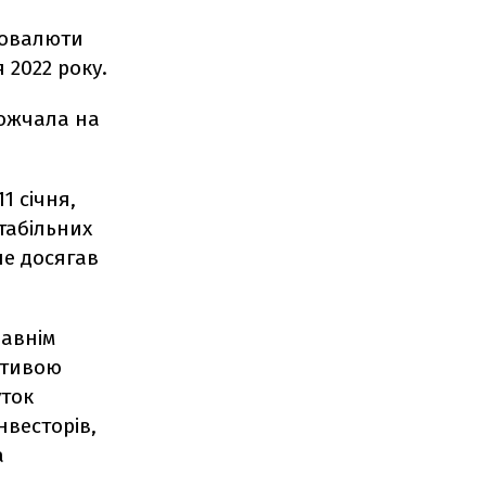
товалюти
 2022 року.
ожчала на
1 січня,
стабільних
не досягав
давнім
ктивою
уток
нвесторів,
а