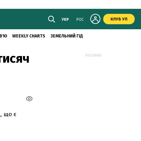
КЛУБ УП
УКР
РОС
В'Ю
WEEKLY CHARTS
ЗЕМЕЛЬНИЙ ГІД
тисяч
РЕКЛАМА:
, що є