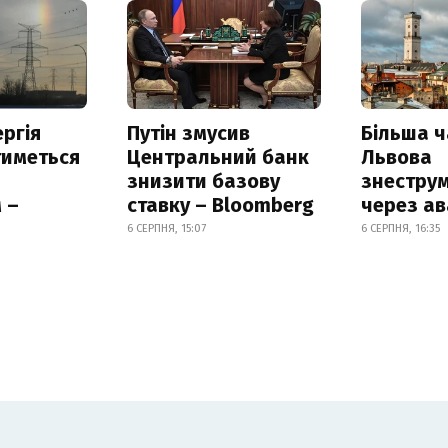
ргія
Путін змусив
Більша 
тиметься
Центральний банк
Львова
знизити базову
знестру
 –
ставку – Bloomberg
через ав
6 СЕРПНЯ, 15:07
6 СЕРПНЯ, 16:35