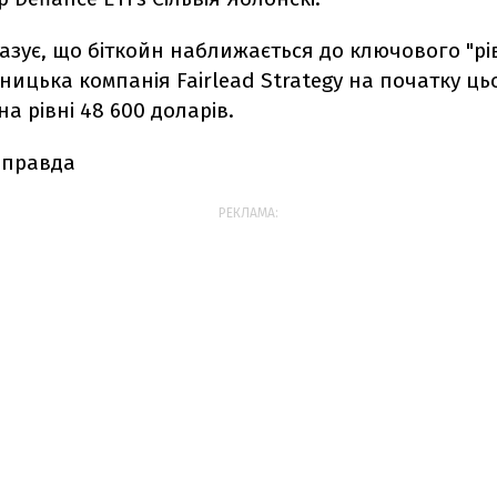
азує, що
біткойн наближається до ключового "рів
ницька компанія Fairlead Strategy на початку ц
а рівні 48 600 доларів.
 правда
РЕКЛАМА: