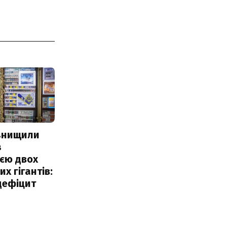
 знищили
з
єю двох
х гігантів:
дефіцит