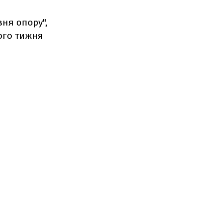
ня опору",
ього тижня