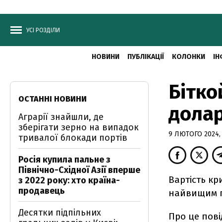
УСІ РОЗДІЛИ
НОВИНИ
ПУБЛІКАЦІЇ
КОЛОНКИ
ІН
Бітко
ОСТАННІ НОВИНИ
долар
Аграрії знайшли, де
зберігати зерно на випадок
9 ЛЮТОГО 2024, 
тривалої блокади портів
Росія купила пальне з
Північно-Східної Азії вперше
Вартість кр
з 2022 року: хто країна-
продавець
найвищим п
Десятки підпільних
Про це пов