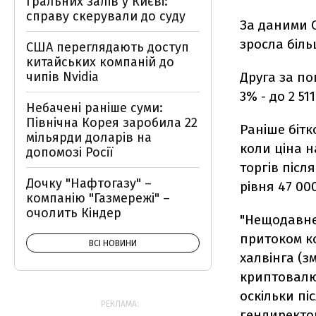
гральних залів у Києві:
справу скерували до суду
За даними C
зросла біль
США переглядають доступ
китайських компаній до
чипів Nvidia
Друга за по
3% - до 2 51
Небачені раніше суми:
Північна Корея заробила 22
Раніше бітк
мільярди доларів на
коли ціна н
допомозі Росії
торгів післ
Дочку "Нафтогазу" –
рівня 47 00
компанію "Газмережі" –
очолить Кіндер
"Нещодавнє
притоком к
ВСІ НОВИНИ
халвінга (
криптовалют
оскільки пі
РЕКЛАМА:
гендиректор