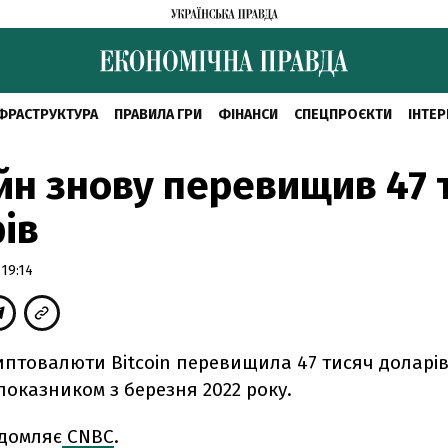
ФРАСТРУКТУРА
ПРАВИЛА ГРИ
ФІНАНСИ
СПЕЦПРОЄКТИ
ІНТЕР
йн знову перевищив 47 
ів
19:14
иптовалюти Bitcoin перевищила 47 тисяч доларів
оказником з березня 2022 року.
ідомляє
CNBC
.