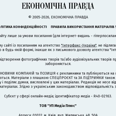
© 2005-2026, ЕКОНОМІЧНА ПРАВДА
ЛІТИКА КОНФІДЕНЦІЙНОСТІ
ПРАВИЛА ВИКОРИСТАННЯ МАТЕРІАЛІВ 
айту лише за умови посилання (для інтернет-видань - гіперпосиланн
му сайті із посиланням на агентство
"Інтерфакс-Україна"
, не підля
 будь-якій формі, інакше як з письмового дозволу агентства "Ін
відтворення фотографічних творів та/або аудіовізуальних творів п
забороняється.
НОВИНИ КОМПАНІЙ та ПОЗИЦІЯ є рекламними та публікуються на п
туються. Матеріали з плашкою СПЕЦПРОЄКТ та ЗА ПІДТРИМКИ також
 і поділяє думки, висловлені у цих матеріалах. Редакція не несе ві
атеріалах. Згідно з українським законодавством відповідальність 
Cубєкт у сфері онлайн-медіа; ідентифікатор медіа - R40-02163.
ТОВ "УП Медіа Плюс"
Адреса: 01032, м. Київ, вул. Жилянська, 48, 50А