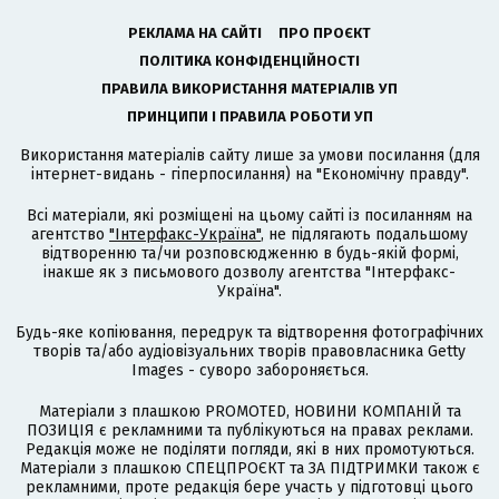
РЕКЛАМА НА САЙТІ
ПРО ПРОЄКТ
ПОЛІТИКА КОНФІДЕНЦІЙНОСТІ
ПРАВИЛА ВИКОРИСТАННЯ МАТЕРІАЛІВ УП
ПРИНЦИПИ І ПРАВИЛА РОБОТИ УП
Використання матеріалів сайту лише за умови посилання (для
інтернет-видань - гіперпосилання) на "Економічну правду".
Всі матеріали, які розміщені на цьому сайті із посиланням на
агентство
"Інтерфакс-Україна"
, не підлягають подальшому
відтворенню та/чи розповсюдженню в будь-якій формі,
інакше як з письмового дозволу агентства "Інтерфакс-
Україна".
Будь-яке копіювання, передрук та відтворення фотографічних
творів та/або аудіовізуальних творів правовласника Getty
Images - суворо забороняється.
Матеріали з плашкою PROMOTED, НОВИНИ КОМПАНІЙ та
ПОЗИЦІЯ є рекламними та публікуються на правах реклами.
Редакція може не поділяти погляди, які в них промотуються.
Матеріали з плашкою СПЕЦПРОЄКТ та ЗА ПІДТРИМКИ також є
рекламними, проте редакція бере участь у підготовці цього