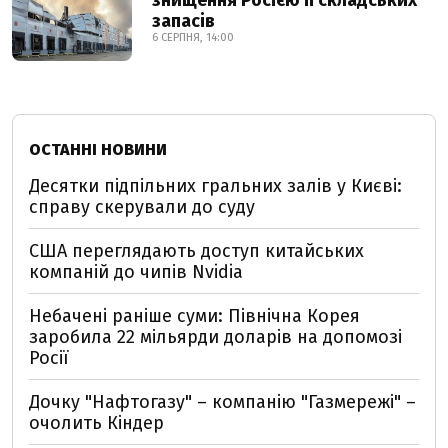
знищення Росією її складських
запасів
6 СЕРПНЯ, 14:00
ОСТАННІ НОВИНИ
Десятки підпільних гральних залів у Києві:
справу скерували до суду
США переглядають доступ китайських
компаній до чипів Nvidia
Небачені раніше суми: Північна Корея
заробила 22 мільярди доларів на допомозі
Росії
Дочку "Нафтогазу" – компанію "Газмережі" –
очолить Кіндер