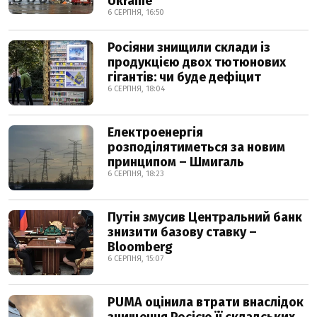
Ukraine
6 СЕРПНЯ, 16:50
Росіяни знищили склади із
продукцією двох тютюнових
гігантів: чи буде дефіцит
6 СЕРПНЯ, 18:04
Електроенергія
розподілятиметься за новим
принципом – Шмигаль
6 СЕРПНЯ, 18:23
Путін змусив Центральний банк
знизити базову ставку –
Bloomberg
6 СЕРПНЯ, 15:07
PUMA оцінила втрати внаслідок