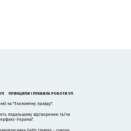
УП
ПРИНЦИПИ І ПРАВИЛА РОБОТИ УП
я) на "Економічну правду".
гають подальшому відтворенню та/чи
терфакс-Україна".
равовласника Getty Images - суворо