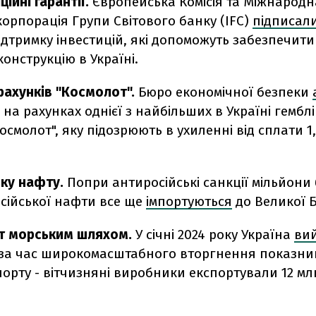
ційні гарантії.
Європейська Комісія та Міжнародн
орпорація Групи Світового банку (IFC)
підписал
ідтримку інвестицій, які допоможуть забезпечит
конструкцію в Україні.
рахунків "Космолот".
Бюро економічної безпеки
 на рахунках однієї з найбільших в Україні гембл
осмолот", яку підозрюють в ухиленні від сплати 1
ьку нафту.
Попри антиросійські санкції мільйони
осійської нафти все ще
імпортуються
до Великої Б
т морським шляхом.
У січні 2024 року Україна
ви
за час широкомасштабного вторгнення показни
порту - вітчизняні виробники експортували 12 мл