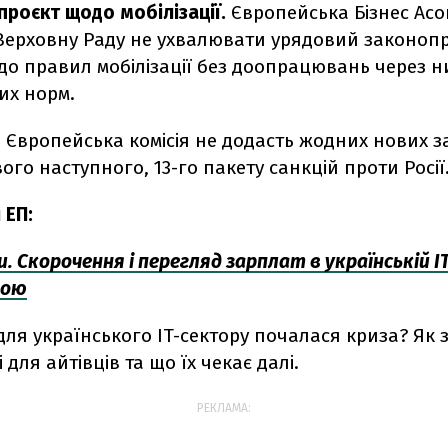
проєкт щодо мобілізації.
Європейська Бізнес Асо
ерховну Раду не ухвалювати урядовий законоп
о правил мобілізації без доопрацювань через н
их норм.
. Європейська комісія не додасть жодних нових 
вого наступного, 13-го пакету санкцій проти Росії
 ЕП:
и. Скорочення і перегляд зарплат в українській IT
мою
для українського IT-сектору почалася криза? Як 
 для айтівців та що їх чекає далі.
РЕКЛАМА: