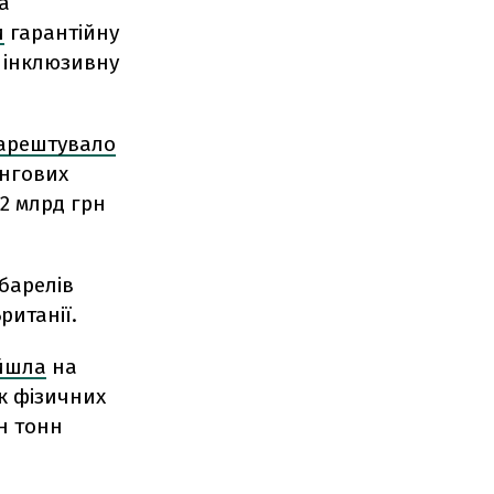
а
и
гарантійну
и інклюзивну
арештувало
інгових
,2 млрд грн
 барелів
ританії.
йшла
на
к фізичних
н тонн