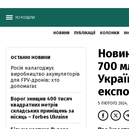
УСІ РОЗДІЛИ
НОВИНИ
ПУБЛІКАЦІЇ
КОЛОНКИ
ІН
Новин
ОСТАННІ НОВИНИ
700 м
Росія налагоджує
виробництво акумуляторів
Украї
для FPV-дронів: хто
допомагає
експо
Ворог знищив 400 тисяч
5 ЛЮТОГО 2024, 
квадратних метрів
складських приміщень за
місяць – Forbes Ukraine