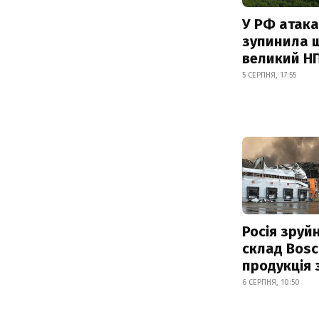
У РФ атака
зупинила 
великий Н
5 СЕРПНЯ, 17:55
Росія зруй
склад Bosc
продукція
6 СЕРПНЯ, 10:50