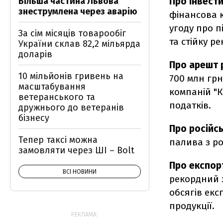
Більша частина Львова
Про інвести
знеструмлена через аварію
фінансова к
угоду про п
За сім місяців товарообіг
та стійку ре
України склав 82,2 мільярда
доларів
Про арешт 
10 мільйонів гривень на
700 млн грн
масштабування
компаній "К
ветеранського та
податків.
дружнього до ветеранів
бізнесу
Про російс
Тепер таксі можна
палива з р
замовляти через ШІ – Bolt
Про експор
ВСІ НОВИНИ
рекордний 
обсягів екс
продукції.
РЕКЛАМА: