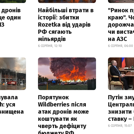
 дронів
Найбільші втрати в
"Ринок п
ще один
історії: збитки
краю". Ч
ПЗ
Rozetka від ударів
дорожчає
РФ сягають
чи виста
мільярдів
на АЗС
6 СЕРПНЯ, 12:10
6 СЕРПНЯ, 06:00
нувала
Порятунок
Путін зм
h: уся
Wildberries після
Централ
 знищена
атак дронів може
знизити
коштувати як
ставку –
чверть дефіциту
6 СЕРПНЯ, 15:07
бюджету РФ