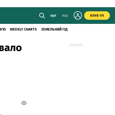
КЛУБ УП
УКР
РОС
В'Ю
WEEKLY CHARTS
ЗЕМЕЛЬНИЙ ГІД
увало
РЕКЛАМА: