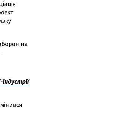
ціація
роєкт
изку
заборон на
.
-індустрії
змінився