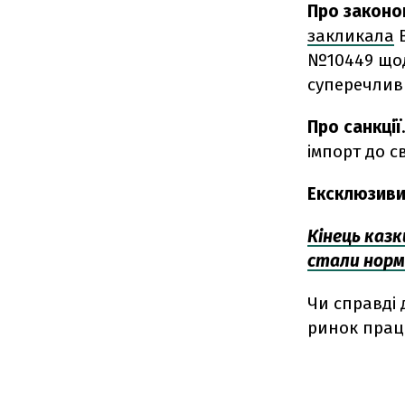
Про законо
закликала
В
№10449 щод
суперечлив
Про санкції
імпорт до с
Ексклюзиви
Кінець казк
стали нор
Чи справді 
ринок праці