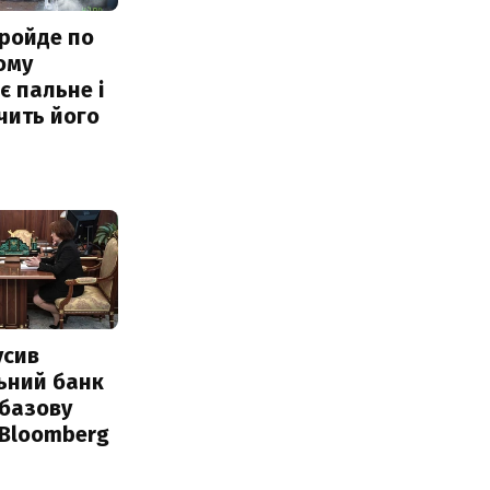
ройде по
ому
 пальне і
чить його
усив
ьний банк
 базову
 Bloomberg