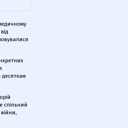
медичному
 від
мовувалися
онкретних
я
 десяткам
орій
Це спільний
 війни,