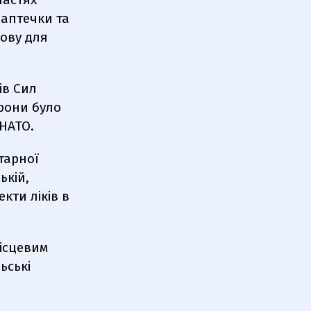
 аптечки та
ову для
ів Сил
орони було
 НАТО.
тарної
ькій,
кти ліків в
ісцевим
ьські