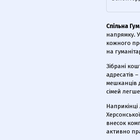
Спільна Гум
напрямку. У
кожного пр
на гуманіта
Зібрані кош
адресатів –
мешканців 
сімей легш
Наприкінці 
Херсонської
внесок комп
активно пр