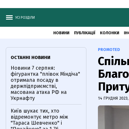
УСІ РОЗДІЛИ
НОВИНИ
ПУБЛІКАЦІЇ
КОЛОНКИ
ІН
PROMOTED
Спіль
ОСТАННІ НОВИНИ
Новини 7 серпня:
Благо
фігурантка "плівок Міндіча"
отримала посаду в
Приту
держпідприємстві,
масована атака РФ на
Укрнафту
14 ГРУДНЯ 2023,
Київ шукає тих, хто
відремонтує метро між
"Тараса Шевченко" і