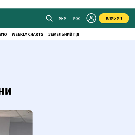
КЛУБ УП
УКР
РОС
В'Ю
WEEKLY CHARTS
ЗЕМЕЛЬНИЙ ГІД
ни