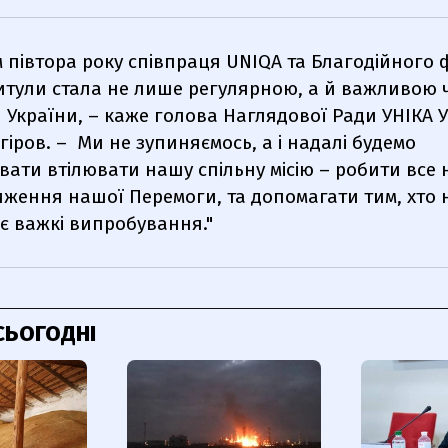
 півтора року співпраця UNIQA та Благодійного 
итули стала не лише регулярною, а й важливою
 України, – каже голова Наглядової Ради УНІКА 
гіров. – Ми не зупиняємось, а і надалі будемо
ати втілювати нашу спільну місію – робити все 
ження нашої Перемоги, та допомагати тим, хто 
є важкі випробування."
СЬОГОДНІ