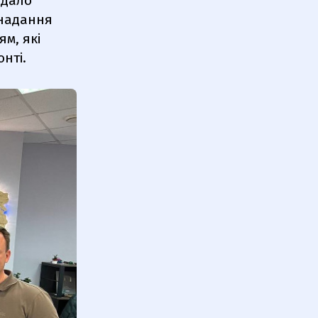
вдало
 надання
м, які
нті.