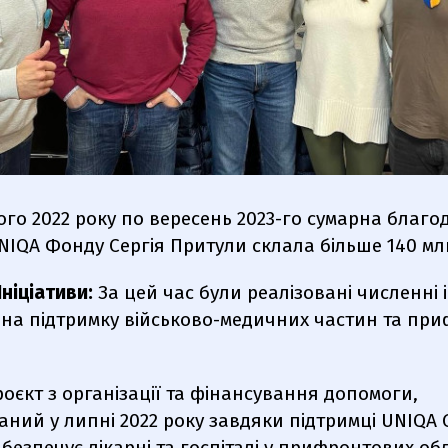
ого 2022 року по вересень 2023-го сумарна благо
IQA Фонду Сергія Притули склала більше 140 мл
Ініціативи:
За цей час були реалізовані численні і
 на підтримку військово-медичних частин та пр
оєкт з організації та фінансування допомоги,
ний у липні 2022 року завдяки підтримці UNIQA 
забезпечує лікарні та госпіталі у прифронтових об