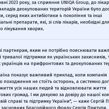
рвні 2023 року, за сприяння UNIQA Group, до ліка
кладів деокупованих територій України було до
, серед яких антибіотики 4 покоління та інші
льні препарати, які, зі слів лікарів, необхідні дл
о лікування хворих.
і партнерам, яким не потрібно пояснювати важл
і тривалої підтримки як українських захисників, т
 українців на прифронтових та деокупованих те
аїна показує важливий приклад, коли компанія
о походження не стоїть осторонь, а системно до
 життя усіх наших людей та відновлювати життя
вих громад. І ми дякуємо за довіру до нашої ко
вій справі та підтримку України", — каже Сергій 
 засновник Благодійного фонду Сергія Притули.