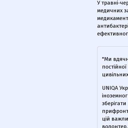
У травні-че
медичних за
медикаменти
антибактеріа
ефективног
"Ми вдячн
постійної 
цивільних
UNIQA Укр
іноземног
зберігати
прифронто
цій важли
волонтер,