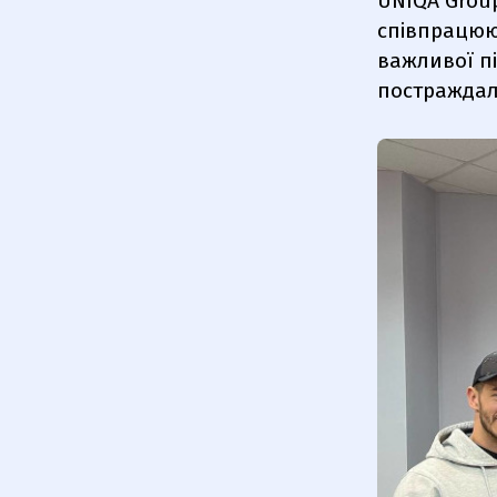
UNIQA Group
співпрацюю
важливої п
постраждали