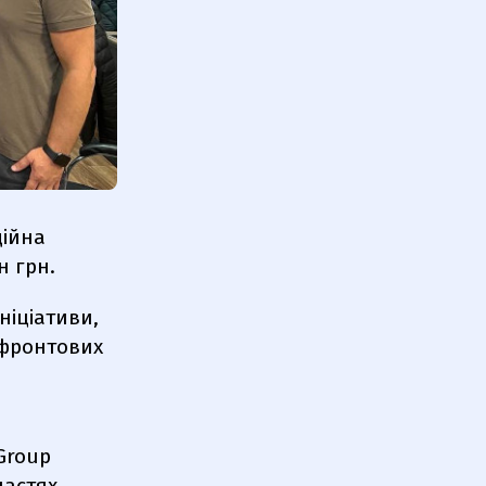
дійна
н грн.
ніціативи,
ифронтових
Group
ластях