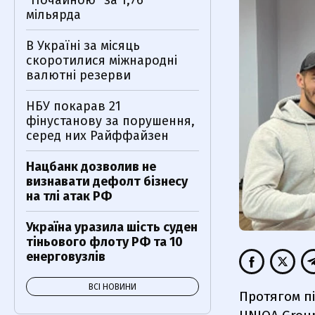
"Почайною" за 1,76
мільярда
В Україні за місяць
скоротилися міжнародні
валютні резерви
НБУ покарав 21
фінустанову за порушення,
серед них Райффайзен
Нацбанк дозволив не
визнавати дефолт бізнесу
на тлі атак РФ
Україна уразила шість суден
тіньового флоту РФ та 10
енерговузлів
ВСІ НОВИНИ
Протягом пі