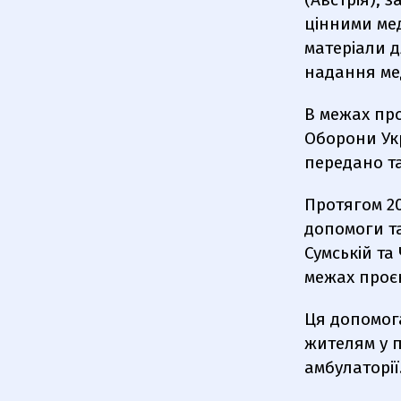
цінними ме
матеріали 
надання ме
В межах про
Оборони Укр
передано та
Протягом 20
допомоги та
Сумській та
межах проєк
Ця допомог
жителям у 
амбулаторії