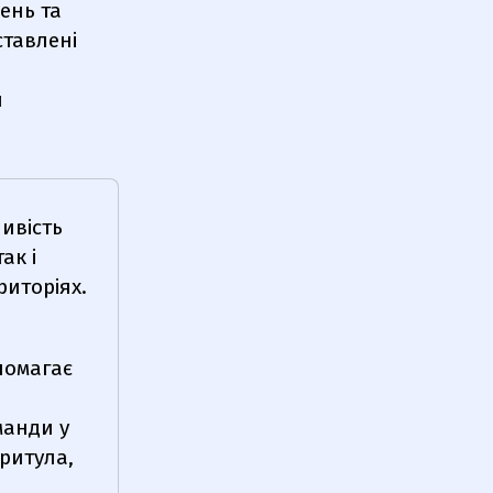
рень та
ставлені
я
ивість
ак і
риторіях.
помагає
манди у
Притула,