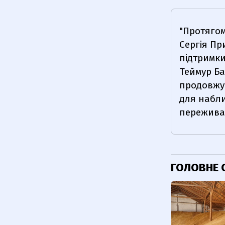
"Протягом
Сергія Пр
підтримки
Теймур Ба
продовжув
для набли
пережива
ГОЛОВНЕ 