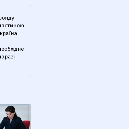
фонду
 частиною
Україна
необхідне
наразі