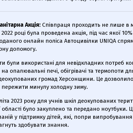
анітарна Акція:
Співпраця проходить не лише в 
 2022 році була проведена акція, під час якої 10%
оданого онлайн поліса Автоцивілки UNIQA спря
рну допомогу.
ти були використані для невідкладних потреб к
 на опалювальні печі, обігрівачі та термопоти дл
деокупованих громад Херсонщини. Це дозволило
е пережити минулу холодну зиму.
літа 2023 року для учнів шкіл деокупованих терит
 області було закуплено та передано ноутбуки. 
аній у підтримку дітей, які, попри випробування
агнуть здобувати знання.