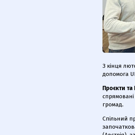
З кінця лют
допомога UN
Проєкти та 
спрямовані
громад.
Спільний пр
започаткова
(Австрія), 