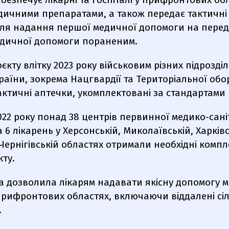
дичними препаратами, а також передає тактичні
для надання першої медичної допомоги на перед
дичної допомоги пораненим.
єкту влітку 2023 року військовим різних підрозділ
аїни, зокрема Нацгвардії та Територіальної об
ктичні аптечки, укомплектовані за стандартами
22 року понад 38 центрів первинної медико-сані
 6 лікарень у Херсонській, Миколаївській, Харківс
 Чернігівській областях отримали необхідні компле
ту.
а дозволила лікарям надавати якісну допомогу м
прифронтових областях, включаючи віддалені сіл
.