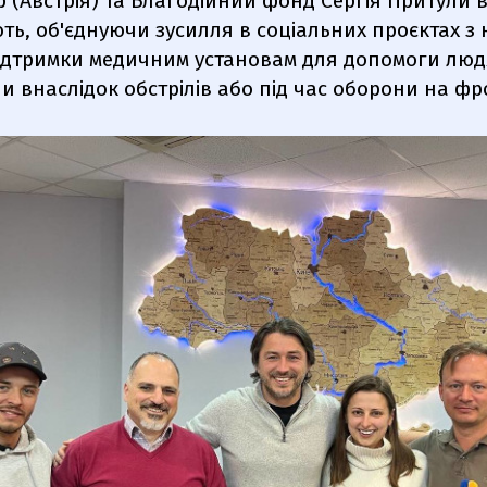
 (Австрія) та Благодійний фонд Сергія Притули 
ть, об'єднуючи зусилля в соціальних проєктах з
ідтримки медичним установам для допомоги людя
 внаслідок обстрілів або під час оборони на фро