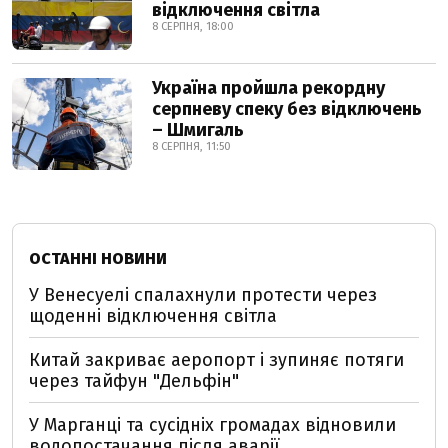
відключення світла
8 СЕРПНЯ, 18:00
Україна пройшла рекордну
серпневу спеку без відключень
– Шмигаль
8 СЕРПНЯ, 11:50
ОСТАННІ НОВИНИ
У Венесуелі спалахнули протести через
щоденні відключення світла
Китай закриває аеропорт і зупиняє потяги
через тайфун "Дельфін"
У Марганці та сусідніх громадах відновили
водопостачання після аварії