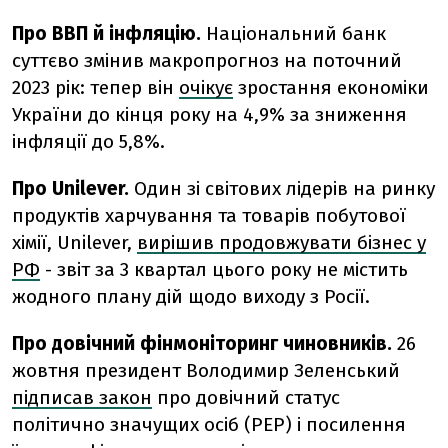
Про ВВП й інфляцію.
Національний банк
суттєво змінив макропрогноз на поточний
2023 рік: тепер він
очікує
зростання економіки
України до кінця року на 4,9% за зниження
інфляції до 5,8%.
Про Unilever.
Один зі світових лідерів на ринку
продуктів харчування та товарів побутової
хімії, Unilever,
вирішив продовжувати бізнес у
РФ
- звіт за 3 квартал цього року не містить
жодного плану дій щодо виходу з Росії.
Про довічний фінмоніторинг чиновників.
26
жовтня президент Володимир Зеленський
підписав закон
про довічний статус
політично значущих осіб (PEP) і посилення