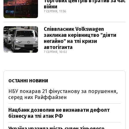
торгових центрів втратив за час
війни
7 СЕРПНЯ, 11:56
Співвласник Volkswagen
закликав керівництво "діяти
негайно" на тлі кризи
автогіганта
7 СЕРПНЯ, 10:02
ОСТАННІ НОВИНИ
НБУ покарав 21 фінустанову за порушення,
серед них Райффайзен
Нацбанк дозволив не визнавати дефолт
бізнесу на тлі атак РФ
Україна уразила шість суден тіньового