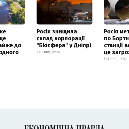
ке
Росія знищила
Росія ме
ще
склад корпорації
по Бортн
айже до
"Біосфера" у Дніпрі
станції а
родного
це загро
5 СЕРПНЯ, 09:15
5 СЕРПНЯ, 13:50