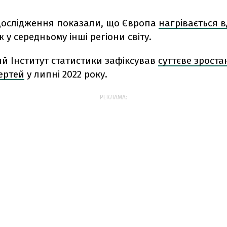
дослідження показали, що Європа
нагрівається в
іж у середньому інші регіони світу.
й Інститут статистики зафіксував
суттєве зроста
мертей
у липні 2022 року.
РЕКЛАМА: