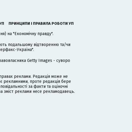
УП
ПРИНЦИПИ І ПРАВИЛА РОБОТИ УП
я) на "Економічну правду".
гають подальшому відтворенню та/чи
терфакс-Україна".
равовласника Getty Images - суворо
равах реклами. Редакція може не
 є рекламними, проте редакція бере
дповідальності за факти та оціночні
за зміст реклами несе рекламодавець.