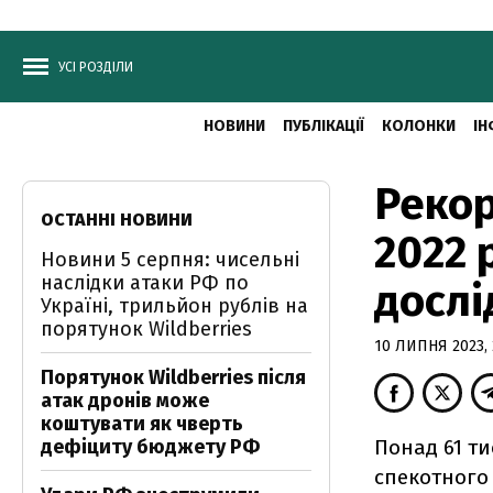
УСІ РОЗДІЛИ
НОВИНИ
ПУБЛІКАЦІЇ
КОЛОНКИ
ІН
Рекор
ОСТАННІ НОВИНИ
2022 
Новини 5 серпня: чисельні
наслідки атаки РФ по
дослі
Україні, трильйон рублів на
порятунок Wildberries
10 ЛИПНЯ 2023, 
Порятунок Wildberries після
атак дронів може
коштувати як чверть
дефіциту бюджету РФ
Понад 61 ти
спекотного 