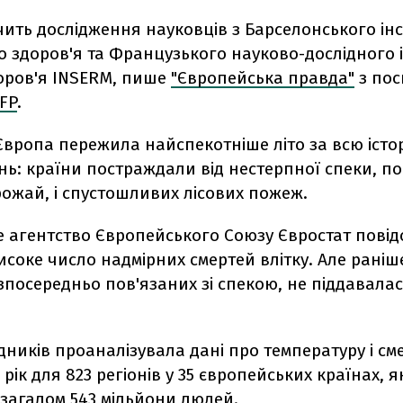
чить дослідження науковців з Барселонського інс
 здоров'я та Французького науково-дослідного і
оров'я INSERM, пише
"Європейська правда"
з пос
FP
.
 Європа пережила найспекотніше літо за всю істо
ь: країни постраждали від нестерпної спеки, по
ожай, і спустошливих лісових пожеж.
е агентство Європейського Союзу Євростат пові
соке число надмірних смертей влітку. Але раніше
зпосередньо пов'язаних зі спекою, не піддавалася
дників проаналізувала дані про температуру і сме
 рік для 823 регіонів у 35 європейських країнах, я
загалом 543 мільйони людей.