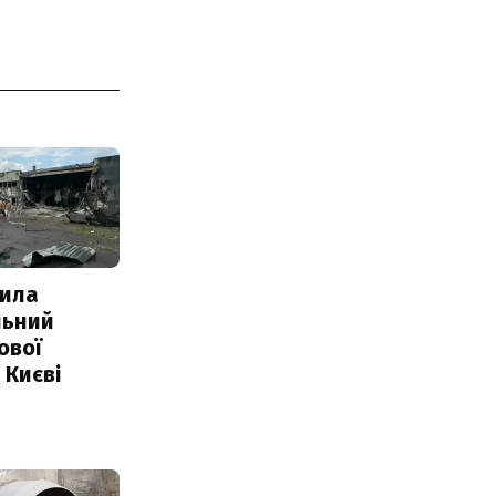
ила
льний
ової
 Києві