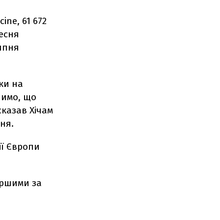
ine, 61 672
ресня
ипня
ки на
чимо, що
сказав Хічам
ня.
ії Європи
аршими за