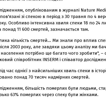
слідженням, опублікованим в журналі Nature Medic
 пов'язані зі спекою в період з 30 травня по 4 ве
ку. Особливо інтенсивна хвиля спеки 18 по 24 л
понад 11 600 смертей, зазначається там.
лика кількість смертей… Ми знали про вплив спе
після 2003 року, але завдяки цьому аналізу ми ба
 населення потрібно ще багато чого зробити", – 
ковий співробітник INSERM і співавтор досліджен
 під час однієї з найсильніших хвиль спеки в істор
овано понад 70 тисяч надмірних смертей.
слідженням, більшість померлих були людьми, ст
изько 63% померлих через спеку були жінками.