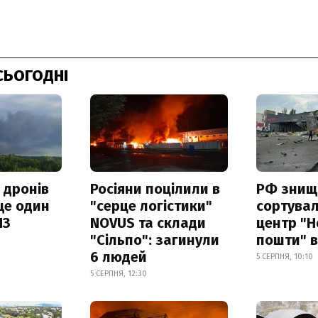
СЬОГОДНІ
 дронів
Росіяни поцілили в
РФ знищ
ще один
"серце логістики"
сортува
ПЗ
NOVUS та склади
центр "Н
"Сільпо": загинули
пошти" в
6 людей
5 СЕРПНЯ, 10:10
5 СЕРПНЯ, 12:30