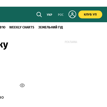
КЛУБ УП
УКР
РОС
В'Ю
WEEKLY CHARTS
ЗЕМЕЛЬНИЙ ГІД
ку
РЕКЛАМА:
но