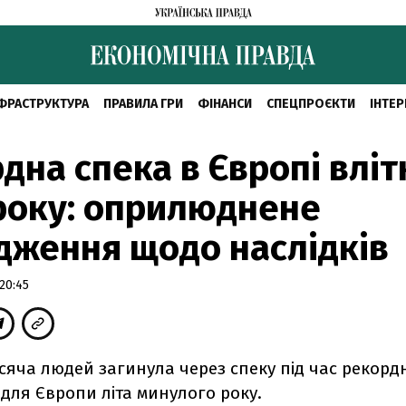
ФРАСТРУКТУРА
ПРАВИЛА ГРИ
ФІНАНСИ
СПЕЦПРОЄКТИ
ІНТЕР
дна спека в Європі вліт
року: оприлюднене
дження щодо наслідків
20:45
сяча людей загинула через спеку під час рекорд
для Європи літа минулого року.