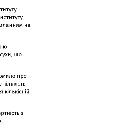
титуту
нституту
иланням на
рію
сухи, що
домило про
 кількість
 кількісній
ртність з
кі