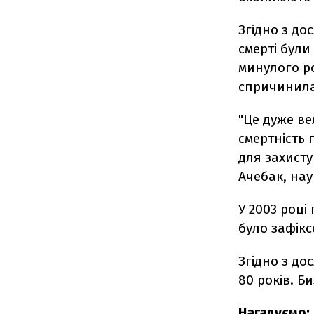
Згідно з до
смерті були
минулого ро
спричинила 
"Це дуже ве
смертність 
для захисту
Ачебак, нау
У 2003 році
було зафікс
Згідно з до
80 років. Б
Нагадуємо: