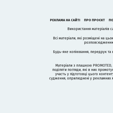
РЕКЛАМА НА САЙТІ
ПРО ПРОЄКТ
ПО
Використання матеріалів с
Всі матеріали, які розміщені на цьо
розповсюдженню в
Будь-яке копіювання, передрук та 
Матеріали з плашкою PROMOTED, 
поділяти погляди, які в них промо
участь у підготовці цього контенту
судження, оприлюднені у рекламних м