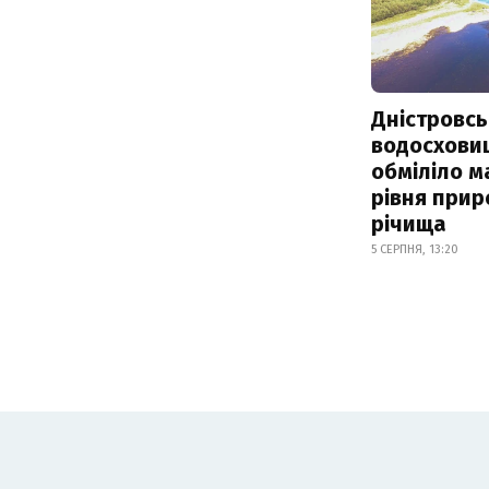
Дністровсь
водосхови
обміліло м
рівня при
річища
5 СЕРПНЯ, 13:20