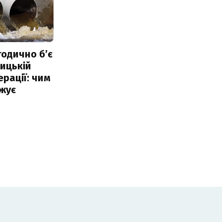
тодично б’є
ицькій
ерації: чим
жує