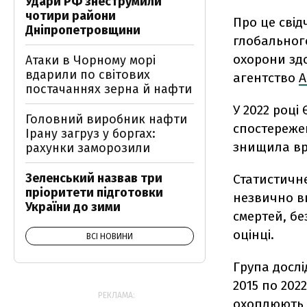
Удари РФ знеструмили
чотири райони
Про це свід
Дніпропетровщини
глобального
охорони зд
Атаки в Чорному морі
вдарили по світових
агентство
A
постачаннях зерна й нафти
У 2022 році
Головний виробник нафти
спостережен
Ірану загруз у боргах:
знищила вр
рахунки заморозили
Зеленський назвав три
Статистичн
пріоритети підготовки
незвично ви
України до зими
смертей, бе
оцінці.
ВСІ НОВИНИ
Група дослі
2015 по 2022
РЕКЛАМА:
охоплюють 