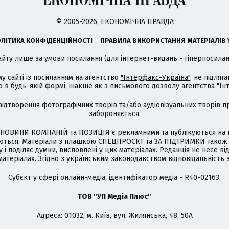
© 2005-2026, ЕКОНОМІЧНА ПРАВДА
ЛІТИКА КОНФІДЕНЦІЙНОСТІ
ПРАВИЛА ВИКОРИСТАННЯ МАТЕРІАЛІВ 
айту лише за умови посилання (для інтернет-видань - гіперпосиланн
му сайті із посиланням на агентство
"Інтерфакс-Україна"
, не підля
 будь-якій формі, інакше як з письмового дозволу агентства "Ін
відтворення фотографічних творів та/або аудіовізуальних творів п
забороняється.
НОВИНИ КОМПАНІЙ та ПОЗИЦІЯ є рекламними та публікуються на п
туються. Матеріали з плашкою СПЕЦПРОЄКТ та ЗА ПІДТРИМКИ також
 і поділяє думки, висловлені у цих матеріалах. Редакція не несе ві
атеріалах. Згідно з українським законодавством відповідальність 
Cубєкт у сфері онлайн-медіа; ідентифікатор медіа - R40-02163.
ТОВ "УП Медіа Плюс"
Адреса: 01032, м. Київ, вул. Жилянська, 48, 50А