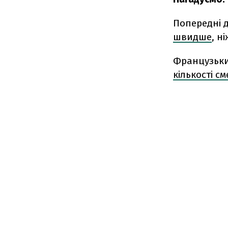
Попередні 
швидше
, н
Французьки
кількості с