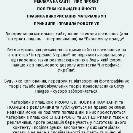
РЕКЛАМА НА САЙТІ
ПРО ПРОЄКТ
ПОЛІТИКА КОНФІДЕНЦІЙНОСТІ
ПРАВИЛА ВИКОРИСТАННЯ МАТЕРІАЛІВ УП
ПРИНЦИПИ І ПРАВИЛА РОБОТИ УП
Використання матеріалів сайту лише за умови посилання (для
інтернет-видань - гіперпосилання) на "Економічну правду".
Всі матеріали, які розміщені на цьому сайті із посиланням на
агентство
"Інтерфакс-Україна"
, не підлягають подальшому
відтворенню та/чи розповсюдженню в будь-якій формі,
інакше як з письмового дозволу агентства "Інтерфакс-
Україна".
Будь-яке копіювання, передрук та відтворення фотографічних
творів та/або аудіовізуальних творів правовласника Getty
Images - суворо забороняється.
Матеріали з плашкою PROMOTED, НОВИНИ КОМПАНІЙ та
ПОЗИЦІЯ є рекламними та публікуються на правах реклами.
Редакція може не поділяти погляди, які в них промотуються.
Матеріали з плашкою СПЕЦПРОЄКТ та ЗА ПІДТРИМКИ також є
рекламними, проте редакція бере участь у підготовці цього
контенту і поділяє думки, висловлені у цих матеріалах.
Редакція не несе відповідальності за факти та оціночні