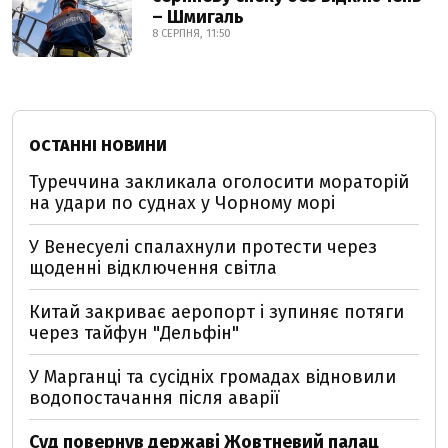
– Шмигаль
8 СЕРПНЯ, 11:50
ОСТАННІ НОВИНИ
Туреччина закликала оголосити мораторій
на удари по суднах у Чорному морі
У Венесуелі спалахнули протести через
щоденні відключення світла
Китай закриває аеропорт і зупиняє потяги
через тайфун "Дельфін"
У Марганці та сусідніх громадах відновили
водопостачання після аварії
Суд повернув державі Жовтневий палац