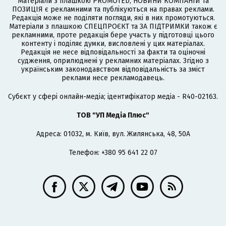
Матеріали з плашкою PROMOTED, НОВИНИ КОМПАНІЙ та
ПОЗИЦІЯ є рекламними та публікуються на правах реклами.
Редакція може не поділяти погляди, які в них промотуються.
Матеріали з плашкою СПЕЦПРОЄКТ та ЗА ПІДТРИМКИ також є
рекламними, проте редакція бере участь у підготовці цього
контенту і поділяє думки, висловлені у цих матеріалах.
Редакція не несе відповідальності за факти та оціночні
судження, оприлюднені у рекламних матеріалах. Згідно з
українським законодавством відповідальність за зміст
реклами несе рекламодавець.
Cубєкт у сфері онлайн-медіа; ідентифікатор медіа - R40-02163.
ТОВ "УП Медіа Плюс"
Адреса: 01032, м. Київ, вул. Жилянська, 48, 50А
Телефон: +380 95 641 22 07