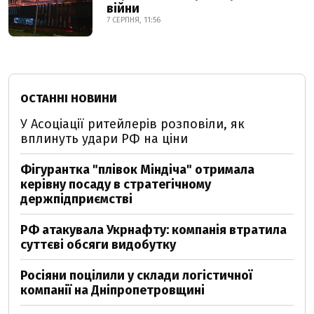
війни
7 СЕРПНЯ, 11:56
ОСТАННІ НОВИНИ
У Асоціації ритейлерів розповіли, як
вплинуть удари РФ на ціни
Фігурантка "плівок Міндіча" отримала
керівну посаду в стратегічному
держпідприємстві
РФ атакувала Укрнафту: компанія втратила
суттєві обсяги видобутку
Росіяни поцілили у склади логістичної
компанії на Дніпропетровщині