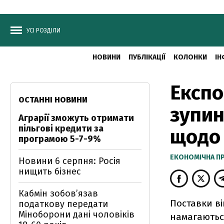
УСІ РОЗДІЛИ
НОВИНИ
ПУБЛІКАЦІЇ
КОЛОНКИ
ІН
Експо
ОСТАННІ НОВИНИ
зупин
Аграрії зможуть отримати
пільгові кредити за
щодо 
програмою 5-7-9%
ЕКОНОМІЧНА П
Новини 6 серпня: Росія
нищить бізнес
Кабмін зобовʼязав
Поставки ві
податкову передати
Міноборони дані чоловіків
намагаютьс