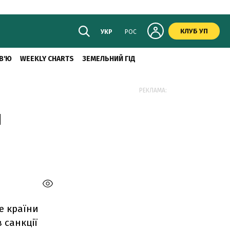
КЛУБ УП
УКР
РОС
В'Ю
WEEKLY CHARTS
ЗЕМЕЛЬНИЙ ГІД
РЕКЛАМА:
я
е країни
 санкції