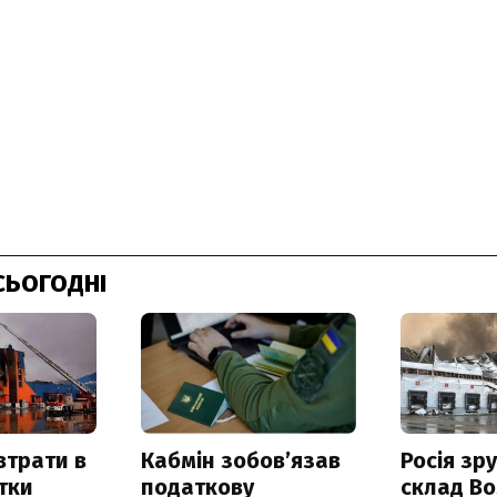
СЬОГОДНІ
втрати в
Кабмін зобовʼязав
Росія зр
итки
податкову
склад Bo