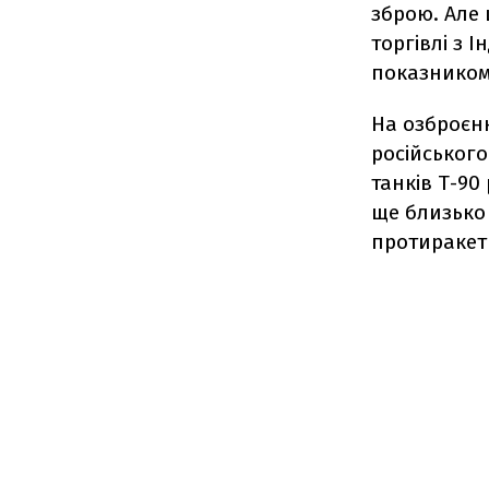
зброю. Але 
торгівлі з 
показником 
На озброєнн
російського
танків Т-90
ще близько 
протиракет