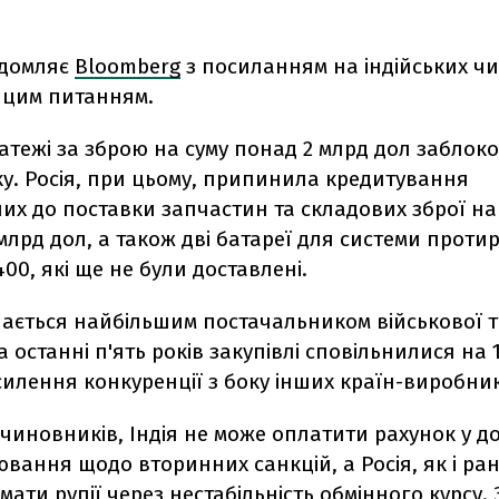
ідомляє
Bloomberg
з посиланням на індійських ч
з цим питанням.
латежі за зброю на суму понад 2 млрд дол заблок
у. Росія, при цьому, припинила кредитування
х до поставки запчастин та складових зброї на
млрд дол, а також дві батареї для системи проти
00, які ще не були доставлені.
шається найбільшим постачальником військової т
 за останні п'ять років закупівлі сповільнилися на
осилення конкуренції з боку інших країн-виробни
чиновників, Індія не може оплатити рахунок у д
вання щодо вторинних санкцій, а Росія, як і ран
ати рупії через нестабільність обмінного курсу. 