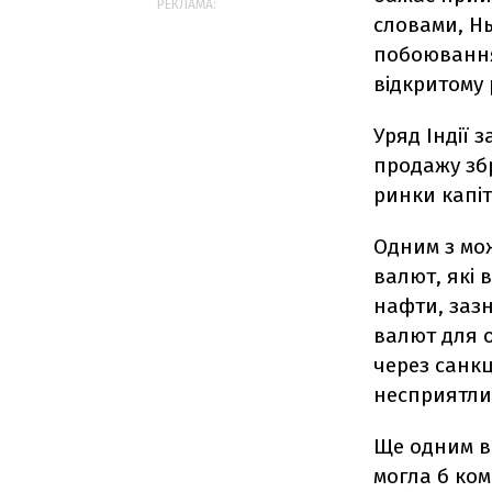
РЕКЛАМА:
словами, Нь
побоювання
відкритому
Уряд Індії 
продажу збр
ринки капі
Одним з мож
валют, які 
нафти, заз
валют для 
через санкц
несприятлив
Ще одним ва
могла б ком