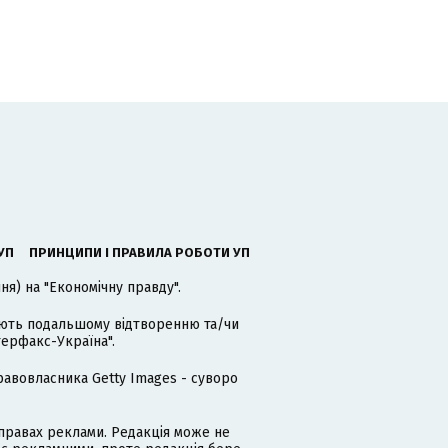
УП
ПРИНЦИПИ І ПРАВИЛА РОБОТИ УП
я) на "Економічну правду".
гають подальшому відтворенню та/чи
терфакс-Україна".
равовласника Getty Images - суворо
равах реклами. Редакція може не