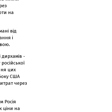
рез
юти на
мані від
ання і
вою.
 дирхамів -
 російської
ння цих
боку США
витрат через
м Росія
к ціни на