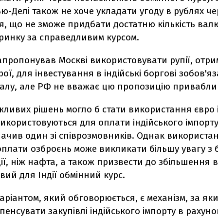
ю-Делі також не хоче укладати угоду в рублях че
, що не зможе придбати достатню кількість вал
 ринку за справедливим курсом.
запропонував Москві використовувати рупії, отри
ої, для інвестування в індійські боргові зобов'яз
талу, але РФ не вважає цю пропозицію привабли
ливих рішень могло б стати використання євро і
використовуються для оплати індійського імпорту
начив один зі співрозмовників. Однак використа
оплати озброєнь може викликати більшу увагу з 
ії, ніж нафта, а також призвести до збільшення 
ий для Індії обмінний курс.
ріантом, який обговорюється, є механізм, за яки
пенсувати закупівлі індійського імпорту в рахуно