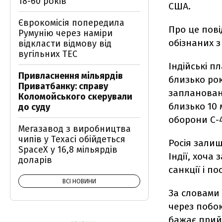
18-60 років
США.
Єврокомісія попередила
Про це пов
Румунію через наміри
обізнаних 
відкласти відмову від
вугільних ТЕС
Індійські п
Привласнення мільярдів
близько рок
Приватбанку: справу
заплановани
Коломойського скерували
близько 10 
до суду
оборони С-4
Мегазавод з виробництва
чипів у Техасі обійдеться
Росія зали
SpaceX у 16,8 мільярдів
Індії, хоча
доларів
санкції і п
ВСІ НОВИНИ
За словами 
через побою
бажає прийм