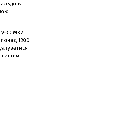
сальдо в
иною
Су-30 МКИ
і понад 1200
луатуватися
и систем