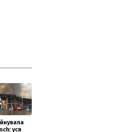
уйнувала
sch: уся