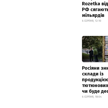
Rozetka від
РФ сягают
мільярдів
6 СЕРПНЯ, 12:10
Росіяни з
склади із
продукцією
тютюнових 
чи буде де
6 СЕРПНЯ, 18:04