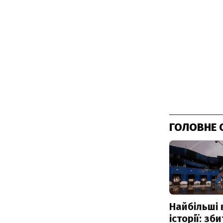
ГОЛОВНЕ 
Найбільші 
історії: зб