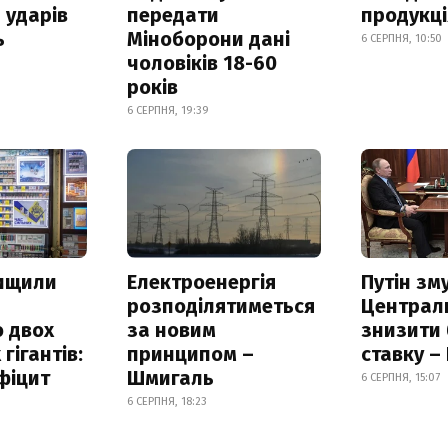
 ударів
передати
продукц
ь
Міноборони дані
6 СЕРПНЯ, 10:50
чоловіків 18-60
років
6 СЕРПНЯ, 19:39
нищили
Електроенергія
Путін зм
розподілятиметься
Централ
 двох
за новим
знизити
гігантів:
принципом –
ставку –
фіцит
Шмигаль
6 СЕРПНЯ, 15:07
6 СЕРПНЯ, 18:23