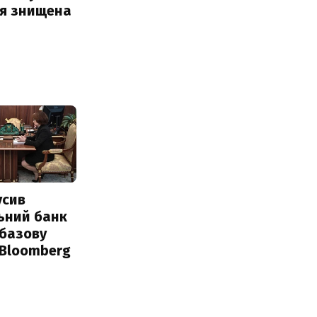
ія знищена
усив
ьний банк
 базову
 Bloomberg