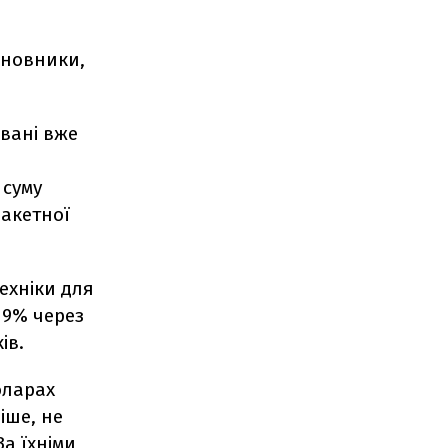
иновники,
овані вже
 суму
ракетної
ехніки для
 19% через
ків.
оларах
іше, не
За їхніми