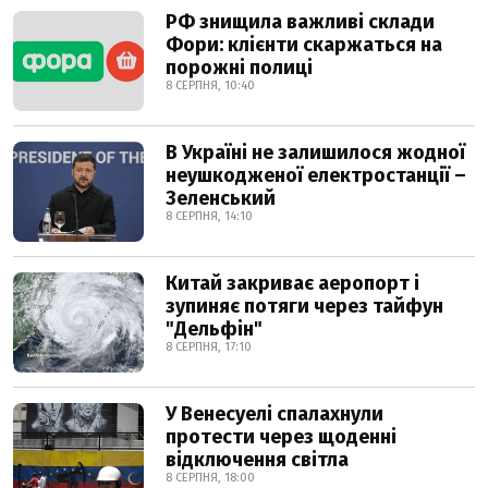
РФ знищила важливі склади
Фори: клієнти скаржаться на
порожні полиці
8 СЕРПНЯ, 10:40
В Україні не залишилося жодної
неушкодженої електростанції –
Зеленський
8 СЕРПНЯ, 14:10
Китай закриває аеропорт і
зупиняє потяги через тайфун
"Дельфін"
8 СЕРПНЯ, 17:10
У Венесуелі спалахнули
протести через щоденні
відключення світла
8 СЕРПНЯ, 18:00