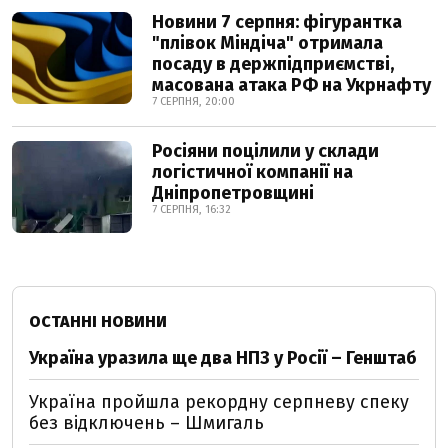
Новини 7 серпня: фігурантка
"плівок Міндіча" отримала
посаду в держпідприємстві,
масована атака РФ на Укрнафту
7 СЕРПНЯ, 20:00
Росіяни поцілили у склади
логістичної компанії на
Дніпропетровщині
7 СЕРПНЯ, 16:32
ОСТАННІ НОВИНИ
Україна уразила ще два НПЗ у Росії – Генштаб
Україна пройшла рекордну серпневу спеку
без відключень – Шмигаль