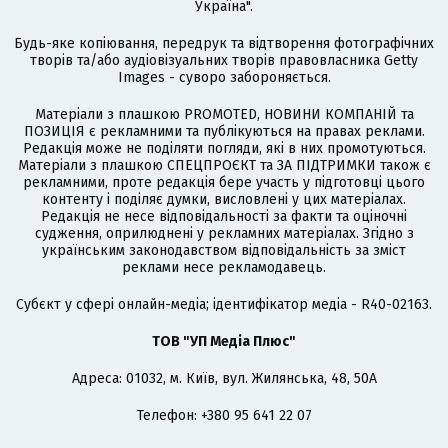
Україна".
Будь-яке копіювання, передрук та відтворення фотографічних
творів та/або аудіовізуальних творів правовласника Getty
Images - суворо забороняється.
Матеріали з плашкою PROMOTED, НОВИНИ КОМПАНІЙ та
ПОЗИЦІЯ є рекламними та публікуються на правах реклами.
Редакція може не поділяти погляди, які в них промотуються.
Матеріали з плашкою СПЕЦПРОЄКТ та ЗА ПІДТРИМКИ також є
рекламними, проте редакція бере участь у підготовці цього
контенту і поділяє думки, висловлені у цих матеріалах.
Редакція не несе відповідальності за факти та оціночні
судження, оприлюднені у рекламних матеріалах. Згідно з
українським законодавством відповідальність за зміст
реклами несе рекламодавець.
Cубєкт у сфері онлайн-медіа; ідентифікатор медіа - R40-02163.
ТОВ "УП Медіа Плюс"
Адреса: 01032, м. Київ, вул. Жилянська, 48, 50А
Телефон: +380 95 641 22 07