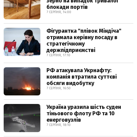
зерно на випадок тривалої
блокади портів
7 СЕРПНЯ, 14:00
Фігурантка "плівок Міндіча"
отримала керівну посаду в
стратегічному
держпідприємстві
7 СЕРПНЯ, 17:10
РФ атакувала Укрнафту:
компанія втратила суттєві
обсяги видобутку
7 СЕРПНЯ, 16:50
Україна уразила шість суден
тіньового флоту РФ та 10
енерговузлів
7 СЕРПНЯ, 18:10