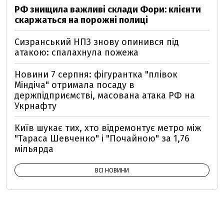
РФ знищила важливі склади Фори: клієнти
скаржаться на порожні полиці
Сизранський НПЗ знову опинився під
атакою: спалахнула пожежа
Новини 7 серпня: фігурантка "плівок
Міндіча" отримала посаду в
держпідприємстві, масована атака РФ на
Укрнафту
Київ шукає тих, хто відремонтує метро між
"Тараса Шевченко" і "Почайною" за 1,76
мільярда
ВСІ НОВИНИ