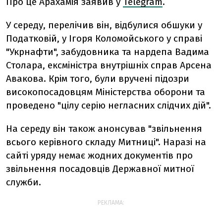
Про це Арахамія заявив у
Telegram
.
У середу, перелічив він, відбулися обшуки у
Податковій, у Ігоря Коломойського у справі
"Укрнафти", забудовника та нардепа Вадима
Столара, ексміністра внутрішніх справ Арсена
Авакова. Крім того, були вручені підозри
високопосадовцям Міністерства оборони та
проведено "цілу серію негласних слідчих дій".
На середу він також анонсував "звільнення
всього керівного складу Митниці". Наразі на
сайті уряду немає жодних документів про
звільнення посадовців Державної митної
служби.
РЕКЛАМА: