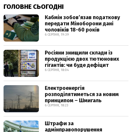
ГОЛОВНЕ СЬОГОДНІ
Кабмін зобовʼязав податкову
передати Міноборони дані
чоловіків 18-60 років
6 СЕРПНЯ, 19:39
Росіяни знищили склади із
продукцією двох тютюнових
гігантів: чи буде дефіцит
6 СЕРПНЯ, 18:04
Електроенергія
розподілятиметься за новим
принципом – Шмигаль
6 СЕРПНЯ, 18:23
Штрафи за
адмінправопорушення