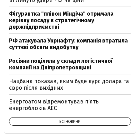
вплинуть удари РФ на ціни
Фігурантка "плівок Міндіча" отримала
керівну посаду в стратегічному
держпідприємстві
РФ атакувала Укрнафту: компанія втратила
суттєві обсяги видобутку
Росіяни поцілили у склади логістичної
компанії на Дніпропетровщині
Нацбанк показав, яким буде курс долара та
євро після вихідних
Енергоатом відремонтував п’ять
енергоблоків АЕС
ВСІ НОВИНИ