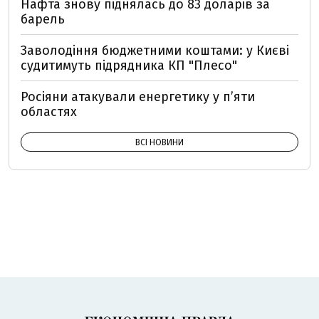
Нафта знову піднялась до 83 доларів за
барель
Заволодіння бюджетними коштами: у Києві
судитимуть підрядника КП "Плесо"
Росіяни атакували енергетику у пʼяти
областях
ВСІ НОВИНИ