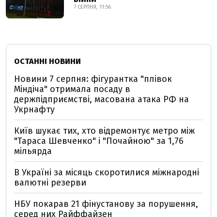
7 СЕРПНЯ, 11:56
ОСТАННІ НОВИНИ
Новини 7 серпня: фігурантка "плівок
Міндіча" отримала посаду в
держпідприємстві, масована атака РФ на
Укрнафту
Київ шукає тих, хто відремонтує метро між
"Тараса Шевченко" і "Почайною" за 1,76
мільярда
В Україні за місяць скоротилися міжнародні
валютні резерви
НБУ покарав 21 фінустанову за порушення,
серед них Райффайзен