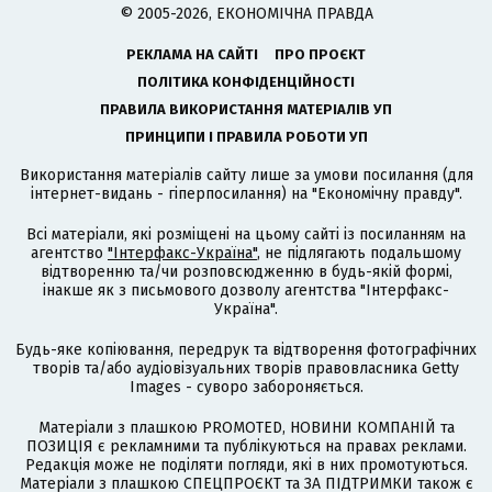
© 2005-2026, ЕКОНОМІЧНА ПРАВДА
РЕКЛАМА НА САЙТІ
ПРО ПРОЄКТ
ПОЛІТИКА КОНФІДЕНЦІЙНОСТІ
ПРАВИЛА ВИКОРИСТАННЯ МАТЕРІАЛІВ УП
ПРИНЦИПИ І ПРАВИЛА РОБОТИ УП
Використання матеріалів сайту лише за умови посилання (для
інтернет-видань - гіперпосилання) на "Економічну правду".
Всі матеріали, які розміщені на цьому сайті із посиланням на
агентство
"Інтерфакс-Україна"
, не підлягають подальшому
відтворенню та/чи розповсюдженню в будь-якій формі,
інакше як з письмового дозволу агентства "Інтерфакс-
Україна".
Будь-яке копіювання, передрук та відтворення фотографічних
творів та/або аудіовізуальних творів правовласника Getty
Images - суворо забороняється.
Матеріали з плашкою PROMOTED, НОВИНИ КОМПАНІЙ та
ПОЗИЦІЯ є рекламними та публікуються на правах реклами.
Редакція може не поділяти погляди, які в них промотуються.
Матеріали з плашкою СПЕЦПРОЄКТ та ЗА ПІДТРИМКИ також є