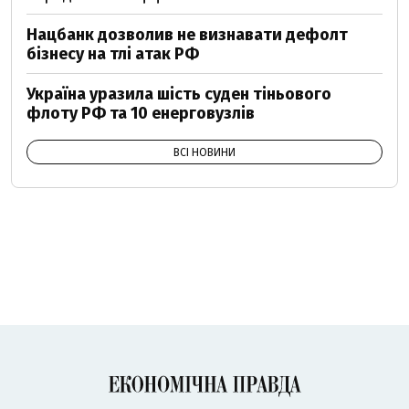
Нацбанк дозволив не визнавати дефолт
бізнесу на тлі атак РФ
Україна уразила шість суден тіньового
флоту РФ та 10 енерговузлів
ВСІ НОВИНИ