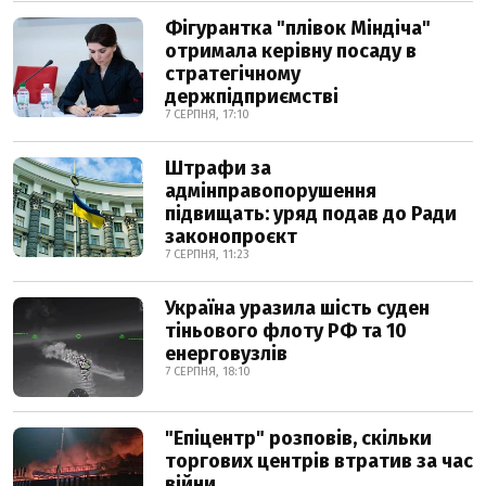
Фігурантка "плівок Міндіча"
отримала керівну посаду в
стратегічному
держпідприємстві
7 СЕРПНЯ, 17:10
Штрафи за
адмінправопорушення
підвищать: уряд подав до Ради
законопроєкт
7 СЕРПНЯ, 11:23
Україна уразила шість суден
тіньового флоту РФ та 10
енерговузлів
7 СЕРПНЯ, 18:10
"Епіцентр" розповів, скільки
торгових центрів втратив за час
війни