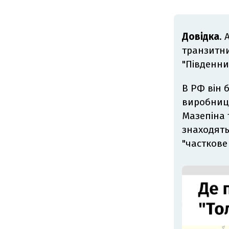
Довідка
. 
транзитни
"Південни
В РФ він б
виробницт
Мазепіна 
знаходять
"часткове