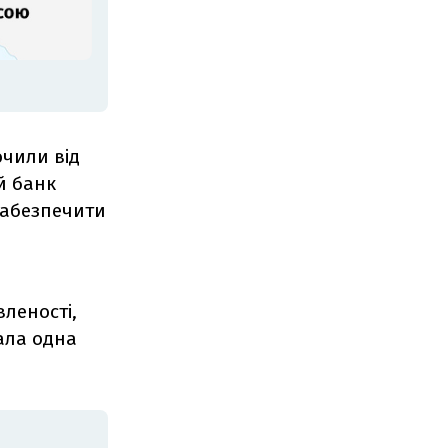
ючили від
й банк
забезпечити
вленості,
зала одна