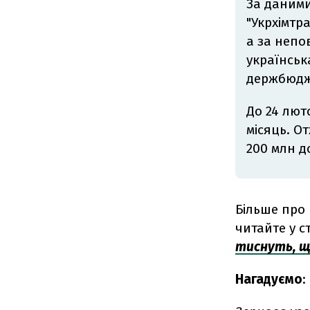
За даними
"Укрхімтра
а за непов
українськ
держбюдже
До 24 лют
місяць. О
200 млн д
Більше про 
читайте у ст
тиснуть, що
Нагадуємо
: