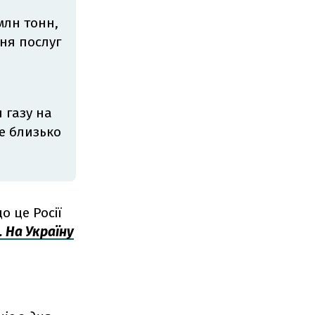
 млн тонн,
ння послуг
 газу на
ме близько
о це Росії
 На Україну