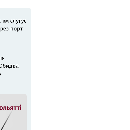
 км слугує
рез порт
ія
 Обидва
ь