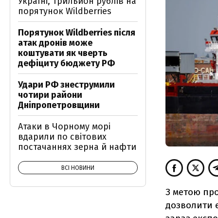
Україні, трильйон рублів на
порятунок Wildberries
Порятунок Wildberries після
атак дронів може
коштувати як чверть
дефіциту бюджету РФ
Удари РФ знеструмили
чотири райони
Дніпропетровщини
Атаки в Чорному морі
вдарили по світових
постачаннях зерна й нафти
ВСІ НОВИНИ
З метою про
дозволити е