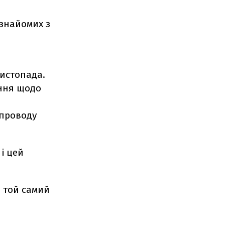
 знайомих з
о
листопада.
ення щодо
опроводу
і цей
и той самий