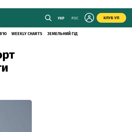
КЛУБ УП
УКР
РОС
В'Ю
WEEKLY CHARTS
ЗЕМЕЛЬНИЙ ГІД
орт
ти