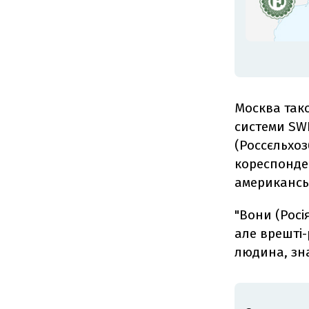
Москва тако
системи SW
(Россєльхо
кореспонден
американсь
"Вони (Росі
але врешті-
людина, зн