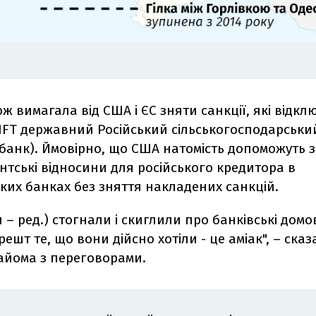
ж вимагала від США і ЄС зняти санкції, які відкл
IFT державний Російський сільськогосподарськи
збанк). Ймовірно, що США натомість допоможуть 
тські відносини для російського кредитора в
ких банках без зняття накладених санкцій.
я – ред.) стогнали і скиглили про банківські домо
решт те, що вони дійсно хотіли - це аміак", – ска
айома з переговорами.