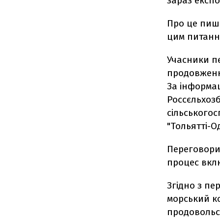
зараз експ
Про це пи
цим питанн
Учасники п
продовження
За інформац
Россєльхоз
сільського
"Тольятті-Од
Переговори
процес вклю
Згідно з пе
морський ко
продовольст