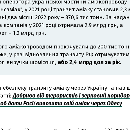
 оператора української частини аміакопроводу
нсаміак", у 2021 році транзит аміаку становив 2,3
ні два місяці 2022 року – 370,6 тис тонн. За нада
а компанія у 2021 році отримала 2,9 млрд грн, а
т – 1,2 млрд грн.
ого аміакопроводом прокачували до 200 тис тонн
тже, у разі відновлення транзиту РФ отримувати
ол виручки щомісяця,
або 2,4 млрд дол за рік.
небезпеку транзиту аміаку через Україну та навіщ
атті:
Добрива від терористів і зерновий коридор.
б дати Росії вивозити свій аміак через Одесу