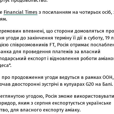
ортує продовольство.
ше
Financial Times
з посиланням на чотирьох осіб,
ям.
еремовин впевнені, що сторони домовляться пр
 угоди до закінчення терміну її дії в суботу, 19 
ією співрозмовників FT, Росія отримає послабл
банка для проведення платежів за власний
сподарський експорт і відновлення роботи аміак
еса".
 про продовження угоди ведуться в рамках ООН, 
чав двосторонні зустрічі в кулуарах G20 на Балі.
реглянутою угодою, Росія зможе використовуват
ридор, яким з серпня експортується українське
во, для власного експорту аміаку.