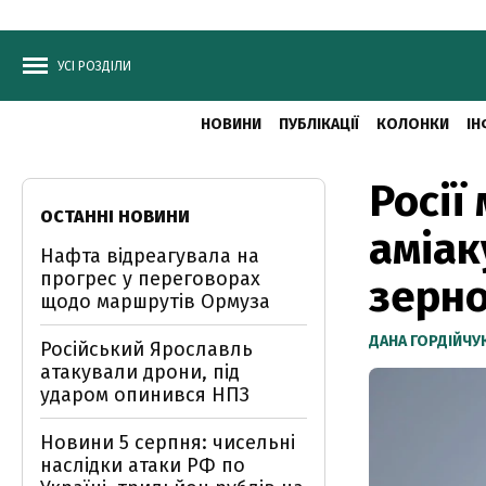
УСІ РОЗДІЛИ
НОВИНИ
ПУБЛІКАЦІЇ
КОЛОНКИ
ІН
Росії
ОСТАННІ НОВИНИ
аміак
Нафта відреагувала на
прогрес у переговорах
зерно
щодо маршрутів Ормуза
ДАНА ГОРДІЙЧУ
Російський Ярославль
атакували дрони, під
ударом опинився НПЗ
Новини 5 серпня: чисельні
наслідки атаки РФ по