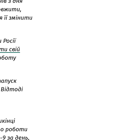
ів з дня
овжити,
 її змінити
 Росії
ти свій
роботу
апуск
 Відтоді
икінці
 до роботи
-9 за день,