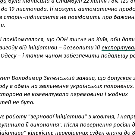
ода
була підписана в Стамбулі 22 липня і діє 120 дн
, до 19 листопада. Її можуть автоматично прод
з сторін-підписантів не повідомить про бажання
и.
і повідомлялося, що ООН тисне на Київ, аби дати
игоду від ініціативи – дозволити їй
експортува
 Одесу – і таким чином забезпечити подальшу 
дент Володимир Зеленський заявив, що
допускає
з
ду в обмін на звільнення українських полонених.
 сторона не коментувала перемовини і жодних
тей не було.
ує роботу "зернової ініціативи" з жовтня, і напр
зупинила її виконання". Після повернення росіян
ніціативи" кількість перевірених суден
впала
до 8