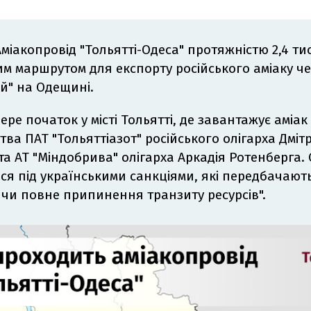
Аміакопровід "Тольятті-Одеса" протяжністю 2,4 тис
м маршрутом для експорту російського аміаку че
й" на Одещині.
ере початок у місті Тольятті, де завантажує аміак
ва ПАТ "Тольяттіазот" російського олігарха Дмітр
та АТ "Міндобрива" олігарха Аркадія Ротенберга.
ся під українськими санкціями, які передбачают
 чи повне припинення транзиту ресурсів".