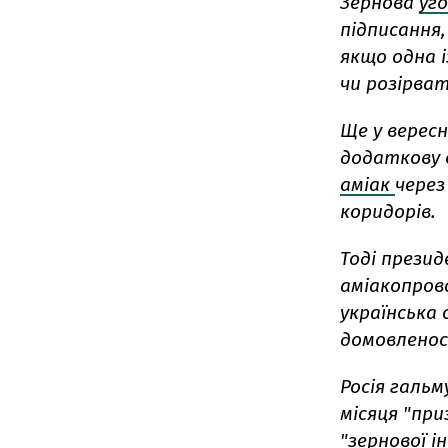
Зернова
уг
підписання
якщо одна і
чи розірват
Ще у вересн
додаткову в
аміак
через
коридорів.
Тоді прези
аміакопрово
українська
домовленос
Росія гальм
місяця "при
"зернової і