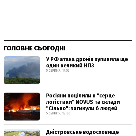
ГОЛОВНЕ СЬОГОДНІ
У РФ атака дронів зупинила ще
один великий НПЗ
5 СЕРПНЯ, 17:55
Росіяни поцілили в "серце
логістики" NOVUS та склади
"Сільпо": загинули 6 людей
5 СЕРПНЯ, 12:30
Дністровське водосховище