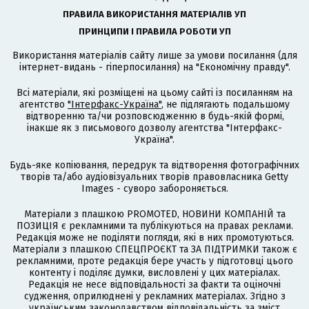
ПРАВИЛА ВИКОРИСТАННЯ МАТЕРІАЛІВ УП
ПРИНЦИПИ І ПРАВИЛА РОБОТИ УП
Використання матеріалів сайту лише за умови посилання (для
інтернет-видань - гіперпосилання) на "Економічну правду".
Всі матеріали, які розміщені на цьому сайті із посиланням на
агентство
"Інтерфакс-Україна"
, не підлягають подальшому
відтворенню та/чи розповсюдженню в будь-якій формі,
інакше як з письмового дозволу агентства "Інтерфакс-
Україна".
Будь-яке копіювання, передрук та відтворення фотографічних
творів та/або аудіовізуальних творів правовласника Getty
Images - суворо забороняється.
Матеріали з плашкою PROMOTED, НОВИНИ КОМПАНІЙ та
ПОЗИЦІЯ є рекламними та публікуються на правах реклами.
Редакція може не поділяти погляди, які в них промотуються.
Матеріали з плашкою СПЕЦПРОЄКТ та ЗА ПІДТРИМКИ також є
рекламними, проте редакція бере участь у підготовці цього
контенту і поділяє думки, висловлені у цих матеріалах.
Редакція не несе відповідальності за факти та оціночні
судження, оприлюднені у рекламних матеріалах. Згідно з
українським законодавством відповідальність за зміст