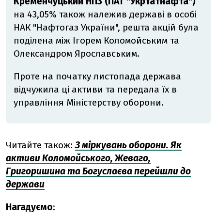
Кременчуцький НПЗ (ПАТ "Укртатнафта")
на 43,05% також належив державі в особі
НАК "Нафтогаз України", решта акцій була
поділена між Ігорем Коломойським та
Олександром Ярославським.
Проте на початку листопада держава
відчужила ці активи та передала їх в
управління Міністерству оборони.
Читайте також:
З міркувань оборони. Як
активи Коломойського, Жеваго,
Григоришина та Богуслаєва перейшли до
держави
Нагадуємо
: