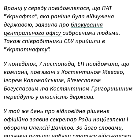
Вранці у середу повідомлялося, що ПАТ
"Укрнафта", яка раніше була відчужена
державою, заявила про
блокування
центрального офісу
озброєними людьми.
Також співробітники СБУ прийшли в
"Укртатнафту".
У понеділок, 7 листопада, ЕП
повідомила
, що
компанії, пов'язані з Костянтином Жеваго,
Ігорем Коломойським, В'ячеславом
Богуслаєвим та Костянтином Григоришиним
перейдуть у власність держави.
У той же день про відповідне рішення
офіційно заявив секретар Ради нацбезпеки і
оборони Олексій Данілов. За його словами,
вилучені активи набули статусу військового