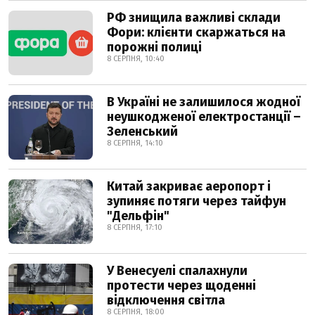
РФ знищила важливі склади
Фори: клієнти скаржаться на
порожні полиці
8 СЕРПНЯ, 10:40
В Україні не залишилося жодної
неушкодженої електростанції –
Зеленський
8 СЕРПНЯ, 14:10
Китай закриває аеропорт і
зупиняє потяги через тайфун
"Дельфін"
8 СЕРПНЯ, 17:10
У Венесуелі спалахнули
протести через щоденні
відключення світла
8 СЕРПНЯ, 18:00