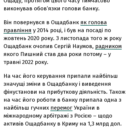
Ощаду, протягом цього часу тимчасово
виконував обов’язки голови банку.
Він повернувся в Ощадбанк
як голова
правління
у 2014 році, і був на посаді по
жовтень 2020 року. З листопада того ж року
Ощадбанк очолив Сергій Наумов,
радником
якого Пишний став два роки потому – у
травні 2022 року.
На час його керування припали найбільш
значущі зміни в Ощадбанку і виведення
фінустанови на прибуткову діяльність. Також
на час його роботи в банку припала одна з
найбільш гучних
перемог
України в
міжнародному арбітражі з Росією – щодо
активів Ощадбанку в Криму на 1,3 млрд дол.