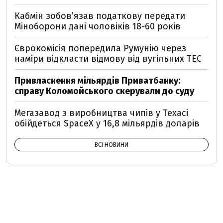
Кабмін зобовʼязав податкову передати
Міноборони дані чоловіків 18-60 років
Єврокомісія попередила Румунію через
наміри відкласти відмову від вугільних ТЕС
Привласнення мільярдів Приватбанку:
справу Коломойського скерували до суду
Мегазавод з виробництва чипів у Техасі
обійдеться SpaceX у 16,8 мільярдів доларів
ВСІ НОВИНИ