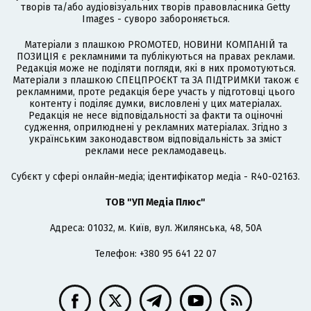
творів та/або аудіовізуальних творів правовласника Getty
Images - суворо забороняється.
Матеріали з плашкою PROMOTED, НОВИНИ КОМПАНІЙ та
ПОЗИЦІЯ є рекламними та публікуються на правах реклами.
Редакція може не поділяти погляди, які в них промотуються.
Матеріали з плашкою СПЕЦПРОЄКТ та ЗА ПІДТРИМКИ також є
рекламними, проте редакція бере участь у підготовці цього
контенту і поділяє думки, висловлені у цих матеріалах.
Редакція не несе відповідальності за факти та оціночні
судження, оприлюднені у рекламних матеріалах. Згідно з
українським законодавством відповідальність за зміст
реклами несе рекламодавець.
Cубєкт у сфері онлайн-медіа; ідентифікатор медіа - R40-02163.
ТОВ "УП Медіа Плюс"
Адреса: 01032, м. Київ, вул. Жилянська, 48, 50А
Телефон: +380 95 641 22 07