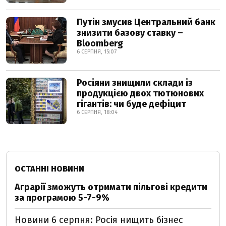
Путін змусив Центральний банк
знизити базову ставку –
Bloomberg
6 СЕРПНЯ, 15:07
Росіяни знищили склади із
продукцією двох тютюнових
гігантів: чи буде дефіцит
6 СЕРПНЯ, 18:04
ОСТАННІ НОВИНИ
Аграрії зможуть отримати пільгові кредити
за програмою 5-7-9%
Новини 6 серпня: Росія нищить бізнес